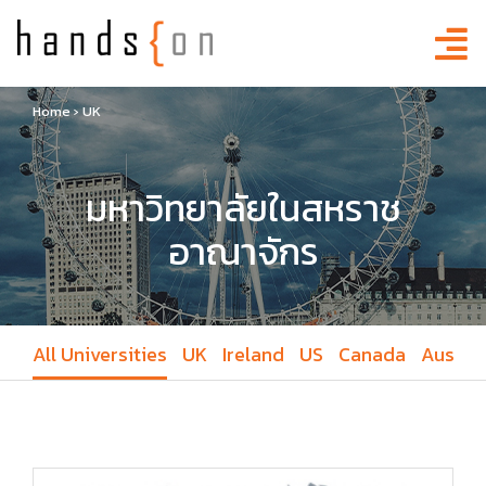
Home
›
UK
มหาวิทยาลัยในสหราช
อาณาจักร
All Universities
UK
Ireland
US
Canada
Austral