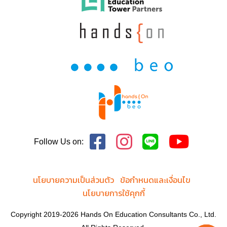
School of Nursing
College of Sciences and Health Professions
Maxine Goodman Levin College of Urban Affairs
College of Graduate Studies
Cleveland-Marshall College of Law
Jack, Joseph & Morton Mandel Honors College
Undergraduate Studies and Academic Programs
Follow Us on:
นโยบายความเป็นส่วนตัว
ข้อกำหนดและเงื่อนไข
นโยบายการใช้คุกกี้
Copyright 2019-2026 Hands On Education Consultants Co., Ltd.