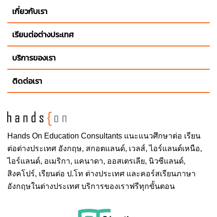
เกี่ยวกับเรา
เลือกเข้าชมรมกีฬาหรืองานอดิเรกต่าง ๆ ได้นับไม่ถ้วน
แบบไม่แบ่งเพศ ตั้งแต่ basketball, fencing, golf, soccer,
เรียนต่อต่างประเทศ
swimming, tennis, softball และอื่น ๆ อีกมากมาย โดยชื่อ
เล่นอันโดดเด่นของทีมนักกีฬามหาวิทยาลัยนี้คือ
บริการของเรา
“Vikings” มหาวิทยาลัยได้ให้การสนับสนุนนักศึกษาอย่าง
รอบด้าน และเป็นตัวแปรสำคัญที่ทำให้ผลผลิตของบัณฑิต
ติดต่อเรา
จาก Cleveland State Unviersity ได้สร้างผลงานที่เพิ่ม
ความเจริญก้าวหน้าทางเศรษฐกิจในรัฐ Ohio เป็นอย่าง
มาก
Hands On
Education Consultants แนะแนวศึกษาต่อ
เรียน
ต่อต่างประเทศ
อังกฤษ, สกอตแลนด์, เวลส์, ไอร์แลนด์เหนือ,
สาขาวิชาที่เปิดสอน
ไอร์แลนด์, อเมริกา, แคนาดา, ออสเตรเลีย, นิวซีแลนด์,
สิงคโปร์,
เรียนต่อ ป.โท ต่างประเทศ
และคอร์สเรียนภาษา
Monte Ahuja College of Business
อังกฤษในต่างประเทศ บริการของเราฟรีทุกขั้นตอน
College of Education and Human Services
Washkewicz College of Engineering
College of Liberal Arts and Social Sciences