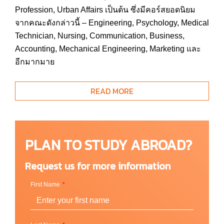
Profession, Urban Affairs เป็นต้น ซึ่งมีคอร์สยอดนิยม
จากคณะดังกล่าวนี้ – Engineering, Psychology, Medical
Technician, Nursing, Communication, Business,
Accounting, Mechanical Engineering, Marketing และ
อีกมากมาย
นอกจากนั้น CSU มี Education Park เป็นพื้นที่หลักใน
READ MORE
การสอนหลักสูตรต่าง ๆ ในมหาวิทยาลัย เพื่อเปิดศูนย์การ
เรียนรู้ในระดับต่าง ๆ และหลักสูตรต่าง ๆ ให้นักศึกษาได้
เรียนรู้พร้อมกับใช้บริการสื่อการเรียนรู้จาก facilities ของ
สายวิชานั้น และยังมีพื้นที่อาคารเรียนอื่น ๆ อีกมากมาย
PLAN TO STUDY ABROAD?
ไม่ว่าจะเป็น The Campus International School, The
MC2STEM High School, Center for Innovation in
Request us for more information
Medical Professions, CSU Arts Campus at Playhouse
First Name
Square และ Washkewicz College of Engineering
makerspace เป็นต้น
สิ่งที่มหาวิทยาลัยตั้งใจให้นักศึกษาทุกคนได้รับเป็น