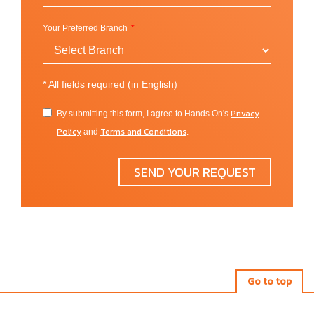
มหาวิทยาลัยให้การสนับสนุนนักศึกษาด้วยหลายทุนการ
ศึกษาและค่าเทอมการศึกษาที่ไม่สูงมากนัก
Your Preferred Branch
อีกทั้งยังเป็นสถาบันที่มีชื่อเสียงและคุณภาพการศึกษาที่
ผ่านการรับรองโดยสถาบันชั้นนำผู้รับรองคุณภาพการ
*
All fields required (in English)
ศึกษา
Higher Learning Commission, Commission on
Collegiate Nursing Education (CCNE), Association to
Privacy
By submitting this form, I agree to Hands On's
Advance Collegiate Schools of Business (AACSB
Policy
Terms and Conditions
and
.
International), American Bar Association (ABA)
และ
Council of the Section of Legal Education and
SEND YOUR REQUEST
Admissions to the Bar
เป็นต้น
ทำเลที่ตั้งและวิทยาเขต
Cleveland, Ohio (USA)
Go to top
นอกจากนั้นทางมหาวิทยาลัย CSU ยังมีหลากกิจกรรม
outdoor สไตล์อเมริกันที่เปิดกว้างให้นักศึกษาแต่ละคนได้