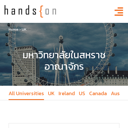
Home
›
UK
มหาวิทยาลัยในสหราช
อาณาจักร
All Universities
UK
Ireland
US
Canada
Austral