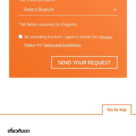
Your Preferred Branch
*
All fields required (in English)
Privacy
By submitting this form, I agree to Hands On's
Policy
Terms and Conditions
and
.
SEND YOUR REQUEST
Go to top
เกี่ยวกับเรา