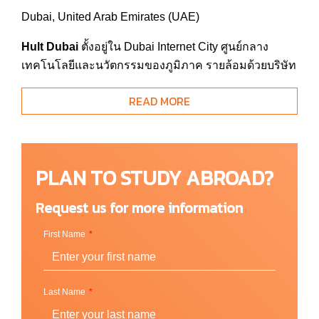
Dubai, United Arab Emirates (UAE)
Hult Dubai
ตั้งอยู่ใน
Dubai Internet City
ศูนย์กลาง
เทคโนโลยีและนวัตกรรมของภูมิภาค รายล้อมด้วยบริษัท
ชั้นนำระดับโลก ทำให้นักศึกษาได้เรียนธุรกิจท่ามกลาง
READ MORE
บรรยากาศจริงของอุตสาหกรรม ซึ่งเต็มไปด้วยโอกาสทั้ง
ในสายงานองค์กรและผู้ประกอบการ พร้อมสภาพ
แวดล้อมที่หลากหลายทางวัฒนธรรมและเครือข่ายทาง
ธุรกิจที่แข็งแกร่ง
PLAN TO STUDY ABROAD?
ด้วยความที่แคมปัสมีความทันสมัย ผสานการเรียนอย่าง
Request us for more information
เข้มข้นเข้ากับไลฟ์สไตล์เมืองอย่างลงตัว
หลังเลิกเรียน
นักศึกษาสามารถเดินทางไปชายหาดได้ในไม่กี่นาที ด้วย
First Name
สถานี
Metro
ที่อยู่ในระยะเดินถึง ทำให้เข้าถึงย่านธุรกิจ
สำคัญ แหล่งท่องเที่ยว และโอกาสทางอาชีพได้อย่าง
สะดวกสบาย
Last Name