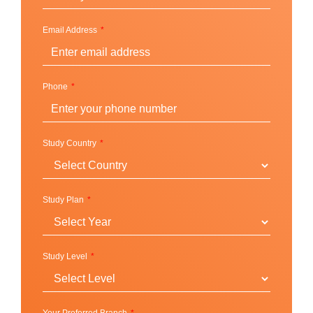
สาขาวิชาที่เปิดสอน
Email Address
Bachelor’s in Business Administration
Management
Global One-Year MBA
Phone
Executive MBA
Doctorate in Business Administration
Study Country
Study Plan
Study Level