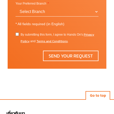
Your Preferred Branch
University
Partners
*
All fields required (in English)
UK
Privacy
By submitting this form, I agree to Hands On's
Birkbeck University of London
Policy
Terms and Conditions
and
.
Coventry University
Goldsmiths University of London
SEND YOUR REQUEST
Royal Holloway, University of London
Queen Mary University of London
University of Central Lancashire
University of Hull
University of Reading
University of Sunderland
Go to top
U.S.
เกี่ยวกับเรา