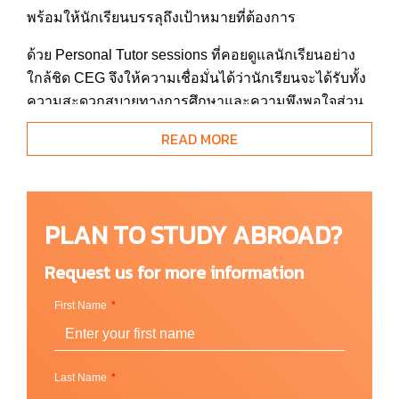
พร้อมให้นักเรียนบรรลุถึงเป้าหมายที่ต้องการ
ด้วย Personal Tutor sessions ที่คอยดูแลนักเรียนอย่าง
ใกล้ชิด CEG จึงให้ความเชื่อมั่นได้ว่านักเรียนจะได้รับทั้ง
ความสะดวกสบายทางการศึกษาและความพึงพอใจส่วน
ตัว CEG จะฝึกฝนให้นักเรียนทุกคนถึงพร้อมทั้งความเพียร
READ MORE
และความเฉลียวฉลาดด้วยฝ่ายแนะแนวการศึกษาที่ใส่ใจ
ในความต้องการของนักเรียนแต่ละคน CEG เน้นเรื่อง
คุณภาพทางการเรียนการสอนในทุกระดับขั้นเพื่อความ
สำเร็จของนักเรียนทุกคน และนี่คือหัวใจสำคัญที่ทำให้
PLAN TO STUDY ABROAD?
CEG ก้าวขึ้นมาเป็นสถาบันบริการการศึกษาเอกชนที่
เติบโตเร็วที่สุดในโลก
Request us for more information
CEG divisions:
First Name
ONCAMPUS Centres เปิดสอน Pathway หลาก
หลายหลักสูตรทั้งระดับ ป. ตรี และ ป.โท ในสหราช
Last Name
อาณจักร, สหรัฐอเมริกา และยุโรป และมีหลาย