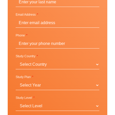
Pathway ที่รับรองการเข้าศึกษาต่อ
Universities USA เปิดสอน Pathway แบบติวเข้ม
Email Address
สำหรับการปรับความพร้อมเพื่อเข้าศึกษาต่อใน
มหาวิทยาลัยระดับท๊อป รับเฉพาะระดับปริญญาตรี
และปริญญาโท ที่ CEG สาขา บอสตันและ ชิคาโก
Phone
CEG Digital ร่วมมือกับมหาวิทยาลัยแถวหน้าของ
สหราชอาณาจักรกับคอร์สเรียนออนไลน์สำหรับ
การเรียน Part-time ที่ยืดหยุ่นได้ตามเวลาที่เหมาะ
สม เป็นหลักสูตรที่ทันสมัยที่สุดที่ออกแบบมาเพื่อใช้
Study Country
กับการเรียนผ่านแท็บเล็ต คอร์สนี้สำหรับสาขา
ครุศาสตร์
Study Plan
สถานที่ตั้งและวิทยาเขต
Study Level
UK
USA