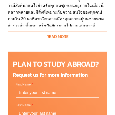
ว่ามีสิ่งที่น่าสนใจสำหรับทุกคนซุกซ่อนอยู่ภายในเมืองนี้
หลากหลายและมีสิ่งที่เหมาะกับความสนใจของทุกคน!
ภายใน 30 นาทีจากใจกลางเมืองคุณอาจอยู่บนชายหาด
สำรวจถ้ำ ขึ้นเขา หรือปั่นจักรยานไปตามเส้นทางที่
สวยงามหลายแห่ง หากการใช้ชีวิตในเมืองเป็นสไตล์ของ
READ MORE
คุณ คุณจะพบกับศิลปะและดนตรีที่มีชีวิตชีวา รวมถึงแห
ล่งช้อปปิ้งต่างๆ ภายในเมือง สิ่งสำคัญที่สุดคือ ที่ Cardiff มี
การแข่งขันกีฬาระดับโลก (กีฬารักบี้ที่เมืองนี้ถือว่าเป็น
หนึ่งในสิ่งที่คุณห้ามพลาด! นอกจากนี้ยังมีร้านอาหารที่
PLAN TO STUDY ABROAD?
น่าตื่นตา หรือถ้าใครเป็นแฟนภาพยนตร์เรื่อง Sherlock
หรือ Dr Who คุณก็อาจจะเดินเจอภาพจำจากฉากน่า
Request us for more information
ประทับใจต่างๆ ได้ที่นี่
First Name
มหาวิทยาลัยตั้งอยู่ในใจกลางเมืองที่คึกคัก วิทยาเขตหลัก
ของเรารายล้อมไปด้วยความสวยงาม ด้วยเส้นทางที่มี
ต้นไม้เรียงรายและอาคารหินที่สวยงามของ Portland จึง
Last Name
เป็นสถานที่ที่เป็นแรงบันดาลใจในการเรียนรู้ ดังนั้นจึงไม่