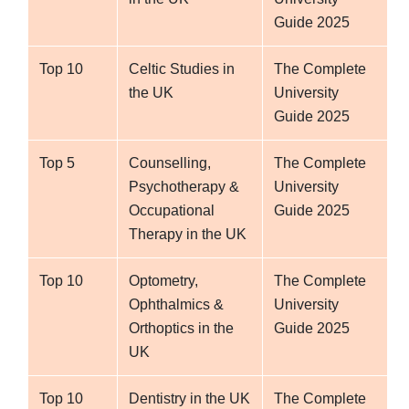
Pharmacy and Pharmaceutical Sciences
Guide 2025
Psychology
Top 10
Celtic Studies in
The Complete
College of Physical Sciences and Engineering
the UK
University
Guide 2025
Architecture
Chemistry
Top 5
Counselling,
The Complete
Computer Science and Informatics
Psychotherapy &
University
Earth and Ocean Sciences
Occupational
Guide 2025
Engineering
Therapy in the UK
Mathematics
Physics and Astronomy
Top 10
Optometry,
The Complete
Ophthalmics &
University
Orthoptics in the
Guide 2025
UK
Top 10
Dentistry in the UK
The Complete