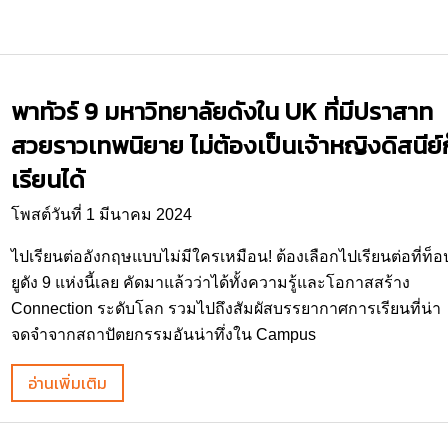
พาทัวร์ 9 มหาวิทยาลัยดังใน UK ที่มีปราสาท
สวยราวเทพนิยาย ไม่ต้องเป็นเจ้าหญิงดิสนีย์ก
เรียนได้
โพสต์วันที่ 1 มีนาคม 2024
ไปเรียนต่ออังกฤษแบบไม่มีใครเหมือน! ต้องเลือกไปเรียนต่อที่ท็อ
ยูดัง 9 แห่งนี้เลย คัดมาแล้วว่าได้ทั้งความรู้และโอกาสสร้าง
Connection ระดับโลก รวมไปถึงสัมผัสบรรยากาศการเรียนที่น่า
จดจำจากสถาปัตยกรรมอันน่าทึ่งใน Campus
อ่านเพิ่มเติม