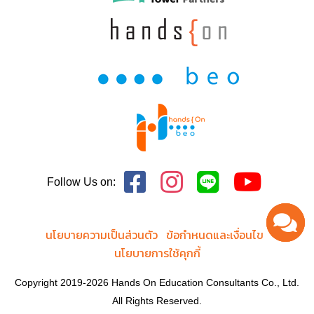
Follow Us on:
นโยบายความเป็นส่วนตัว
ข้อกำหนดและเงื่อนไข
นโยบายการใช้คุกกี้
Copyright 2019-2026 Hands On Education Consultants Co., Ltd.
All Rights Reserved.