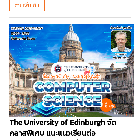
อ่านเพิ่มเติม
The University of Edinburgh จัด
คลาสพิเศษ แนะแนวเรียนต่อ