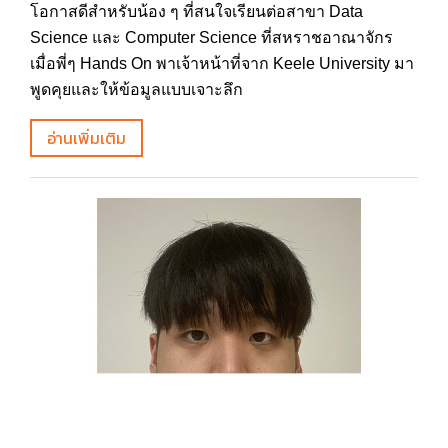
โอกาสดีสำหรับน้อง ๆ ที่สนใจเรียนต่อสาขา Data
Science และ Computer Science ที่สหราชอาณาจักร
เมื่อพี่ๆ Hands On พาเจ้าหน้าที่จาก Keele University มา
พูดคุยและให้ข้อมูลแบบเจาะลึก
อ่านเพิ่มเติม