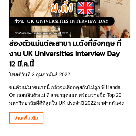
ส่องตัวแม่แต่ละสาขา ม.ดังที่อังกฤษ ที่
งาน UK Universities Interview Day
12 มี.ค.นี้
โพสต์วันที่ 2 กุมภาพันธ์ 2022
ขนตัวแม่มาขนาดนี้ กลัวจะเลือกคุยกันไม่ถูก พี่ Hands
On เลยหยิบตัวแม่ 7 สาขาสุดฮอต พร้อมรายชื่อ Top 20
มหาวิทยาลัยที่ดีที่สุดใน UK ประจำปี 2022 มาฝากกันค่ะ
อ่านเพิ่มเติม