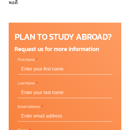
พอดี
PLAN TO STUDY ABROAD?
Request us for more information
First Name
Last Name
Email Address