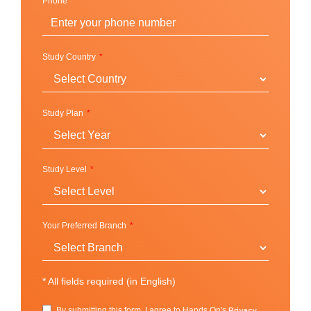
Phone
Study Country
Study Plan
Study Level
Your Preferred Branch
*
All fields required (in English)
Privacy
By submitting this form, I agree to Hands On's