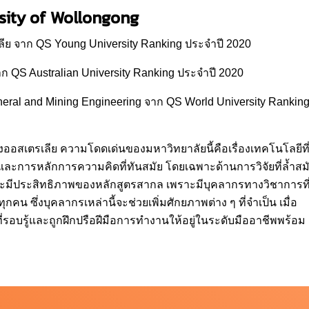
sity of Wollongong
รเลีย จาก QS Young University Ranking ประจำปี 2020
จาก QS Australian University Ranking ประจำปี 2020
ineral and Mining Engineering จาก QS World University Rankin
องออสเตรเลีย ความโดดเด่นของมหาวิทยาลัยนี้คือเรื่องเทคโนโลยีที
ะการหลักการความคิดที่ทันสมัย โดยเฉพาะด้านการวิจัยที่ล้ำสม
ละมีประสิทธิภาพของหลักสูตรสากล เพราะมีบุคลากรทางวิชาการที
 ซึ่งบุคลากรเหล่านี้จะช่วยเพิ่มศักยภาพต่าง ๆ ที่จำเป็น เมื่อ
ี่รอบรู้และถูกฝึกปรือฝีมือการทำงานให้อยู่ในระดับมืออาชีพพร้อม