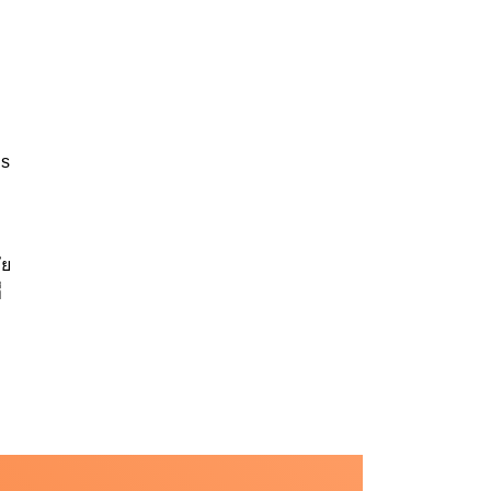
gs
่
ัย
่