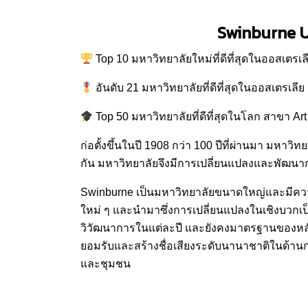
Swinburne U
Top 10 มหาวิทยาลัยใหม่ที่ดีที่สุดในออสเตร
อันดับ 21 มหาวิทยาลัยที่ดีที่สุดในออสเตรเลี
Top 50 มหาวิทยาลัยที่ดีที่สุดในโลก สาขา Ar
ก่อตั้งขึ้นในปี 1908 กว่า 100 ปีที่ผ่านมา มหา
กัน มหาวิทยาลัยจึงมีการเปลี่ยนแปลงและพัฒนา
Swinburne เป็นมหาวิทยาลัยขนาดใหญ่และมีคว
ใหม่ ๆ และนำมาซึ่งการเปลี่ยนแปลงในเชิงบวกเ
วิวัฒนาการในแต่ละปี และยังคงมาตรฐานของหล
ยอมรับและสร้างชื่อเสียงระดับนานาชาติในด้านกา
และชุมชน