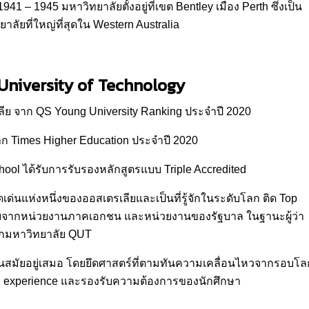
1 – 1945 มหาวิทยาลัยตั้งอยู่ที่เขต Bentley เมือง Perth ซึ่งเป็น
าลัยที่ใหญ่ที่สุดใน Western Australia
niversity of Technology
รเลีย จาก QS Young University Ranking ประจำปี 2020
จาก Times Higher Education ประจำปี 2020
ool ได้รับการรับรองหลักสูตรแบบ Triple Accredited
โดดเด่นแห่งหนึ่งของออสเตรเลียและเป็นที่รู้จักในระดับโลก ติด Top
ับจากหน่วยงานภาคเอกชน และหน่วยงานของรัฐบาล ในฐานะผู้ว่า
กมหาวิทยาลัย QUT
นสมัยอยู่เสมอ โดยยึดศาสตร์ที่ตามทันความเคลื่อนไหวจากรอบโล
rld experience และรองรับความต้องการของนักศึกษา