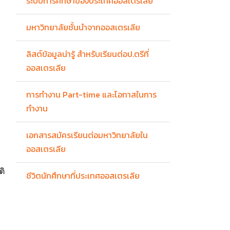
ระบบการศึกษาของประเทศออสเตรเลีย
มหาวิทยาลัยชั้นนำจากออสเตรเลีย
ลิสต์ข้อมูลน่ารู้ สำหรับเรียนต่อป.ตรีที่
ออสเตรเลีย
การทำงาน Part-time และโอกาสในการ
ทำงาน
เอกสารสมัครเรียนต่อมหาวิทยาลัยใน
ออสเตรเลีย
ติ
ชีวิตนักศึกษาที่ประเทศออสเตรเลีย
ม