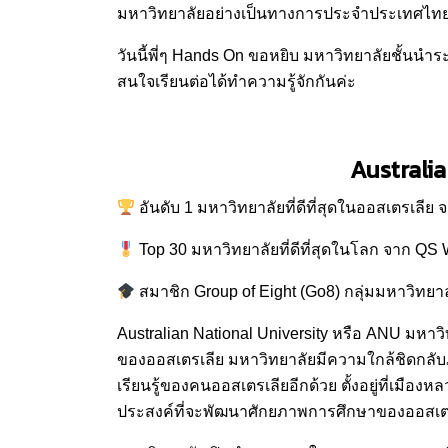
มหาวิทยาลัยอย่างเป็นทางการประจำประเทศไทยก
วันนี้พี่ๆ Hands On ขอหยิบ มหาวิทยาลัยชั้นนำ
สนใจเรียนต่อได้ทำความรู้จักกันค่ะ
Australia
อันดับ 1 มหาวิทยาลัยที่ดีที่สุดในออสเตรเลี
Top 30 มหาวิทยาลัยที่ดีที่สุดในโลก จาก QS 
สมาชิก Group of Eight (Go8) กลุ่มมหาวิทยา
Australian National University หรือ ANU มหาว
ของออสเตรเลีย มหาวิทยาลัยมีความใกล้ชิดกลั
เรียนรู้ของคนออสเตรเลียอีกด้วย ตั้งอยู่ที่เมือง
ประสงค์ที่จะพัฒนาศักยภาพการศึกษาของออสเต