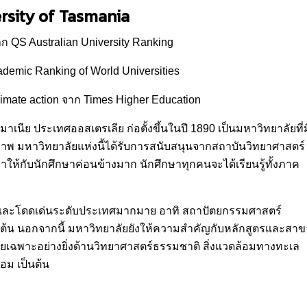
rsity of Tasmania
าก QS Australian University Ranking
ademic Ranking of World Universities
Climate action จาก Times Higher Education
าเนีย ประเทศออสเตรเลีย ก่อตั้งขึ้นในปี 1890 เป็นมหาวิทยาลัยที่ม
พ มหาวิทยาลัยแห่งนี้ได้รับการสนับสนุนจากสถาบันวิทยาศาสตร์
้กับนักศึกษาค่อนข้างมาก นักศึกษาทุกคนจะได้เรียนรู้ทั้งภาค
เสียงและโดดเด่นระดับประเทศมากมาย อาทิ สถาปัตยกรรมศาสตร์
ต้น นอกจากนี้ มหาวิทยาลัยยังให้ความสำคัญกับหลักสูตรและสาข
 โดยเฉพาะอย่างยิ่งด้านวิทยาศาสตร์ธรรมชาติ สิ่งแวดล้อมทางทะเล
อม เป็นต้น