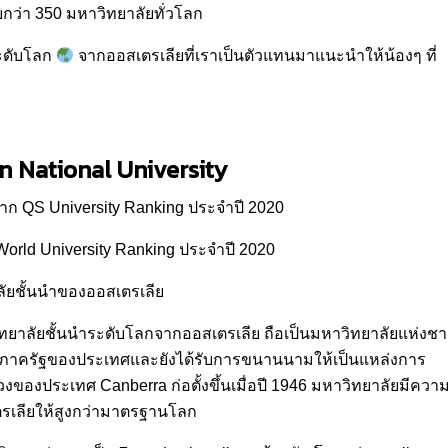
ว่า 350 มหาวิทยาลัยทั่วโลก
ระดับโลก
จากออสเตรเลียที่เราเป็นตัวแทนมาแนะนำให้น้องๆ ที่
n National University
ย จาก QS University Ranking ประจำปี 2020
World University Ranking ประจำปี 2020
ลัยชั้นนำของออสเตรเลีย
ิทยาลัยชั้นนำระดับโลกจากออสเตรเลีย ถือเป็นมหาวิทยาลัยแห่งชา
บภาครัฐของประเทศและยังได้รับการขนานนามให้เป็นแหล่งการ
หลวงของประเทศ Canberra ก่อตั้งขึ้นเมื่อปี 1946 มหาวิทยาลัยมีควา
รเลียให้สูงกว่ามาตรฐานโลก