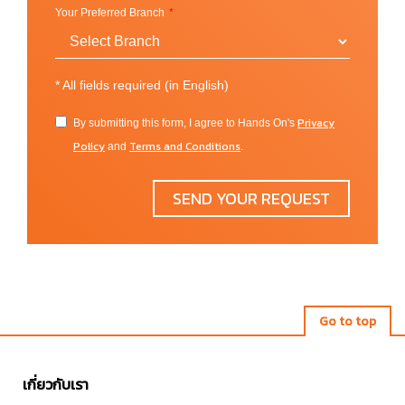
Your Preferred Branch
*
All fields required (in English)
Privacy
By submitting this form, I agree to Hands On's
Policy
Terms and Conditions
and
.
SEND YOUR REQUEST
Go to top
เกี่ยวกับเรา