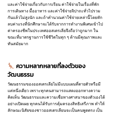
และค่าใช้จ่ายเกี่ยวกับการเรียน ค่าใช้จ่ายในเรื่องที่พัก
การเดินทาง มื้ออาหาร และค่าใช้จ่ายจิปาถะทั่วไปรวม
กันแล้วไม่สูงนัก และถ้าคำนวณค่าใช้จ่ายเหล่านี้โดยหัก
ลบค่าแรงที่นักศึกษาจะได้รับจากการทำงานพิเศษเข้าไป
ค่าครองชีพในประเทศออสเตรเลียจึงถือว่าถูกมาก ใน
ขณะที่มาตรฐานการใช้ชีวิตในทุก ๆ ด้านมีคุณภาพและ
ทันสมัยมาก
ความหลากหลายที่ลงตัวของ
วัฒนธรรม
วัฒนธรรมของออสเตรเลียไม่มีแบบแผนที่ตายตัวหรือมี
แค่หนึ่งเดียว เพราะทุกคนสามารถแสดงออกทางความ
คิดเห็น วัฒนธรรมและความเชื่อทางศาสนาของตัวเองได้
อย่างเปิดเผย ทุกคนได้รับการคุ้มครองสิทธิเสรีภาพ ทำให้
ลักษณะนิสัยของชาวออสเตรเลียนจะเป็นคนพูดตรง เป็น