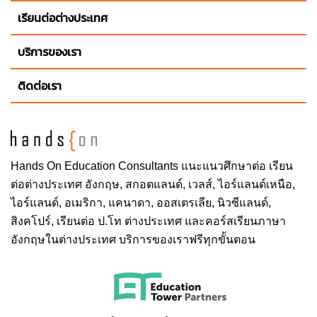
เรียนต่อต่างประเทศ
บริการของเรา
ติดต่อเรา
Hands On
Education Consultants แนะแนวศึกษาต่อ
เรียน
ต่อต่างประเทศ
อังกฤษ, สกอตแลนด์, เวลส์, ไอร์แลนด์เหนือ,
ไอร์แลนด์, อเมริกา, แคนาดา, ออสเตรเลีย, นิวซีแลนด์,
สิงคโปร์,
เรียนต่อ ป.โท ต่างประเทศ
และคอร์สเรียนภาษา
อังกฤษในต่างประเทศ บริการของเราฟรีทุกขั้นตอน