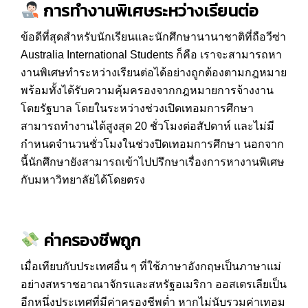
การทำงานพิเศษระหว่างเรียนต่อ
ข้อดีที่สุดสำหรับนักเรียนและนักศึกษานานาชาติที่ถือวีซ่า
Australia International Students ก็คือ เราจะสามารถหา
งานพิเศษทำระหว่างเรียนต่อได้อย่างถูกต้องตามกฎหมาย
พร้อมทั้งได้รับความคุ้มครองจากกฎหมายการจ้างงาน
โดยรัฐบาล โดยในระหว่างช่วงเปิดเทอมการศึกษา
สามารถทำงานได้สูงสุด 20 ชั่วโมงต่อสัปดาห์ และไม่มี
กำหนดจำนวนชั่วโมงในช่วงปิดเทอมการศึกษา นอกจาก
นี้นักศึกษายังสามารถเข้าไปปรึกษาเรื่องการหางานพิเศษ
กับมหาวิทยาลัยได้โดยตรง
ค่าครองชีพถูก
เมื่อเทียบกับประเทศอื่น ๆ ที่ใช้ภาษาอังกฤษเป็นภาษาแม่
อย่างสหราชอาณาจักรและสหรัฐอเมริกา ออสเตรเลียเป็น
อีกหนึ่งประเทศที่มีค่าครองชีพต่ำ หากไม่นับรวมค่าเทอม