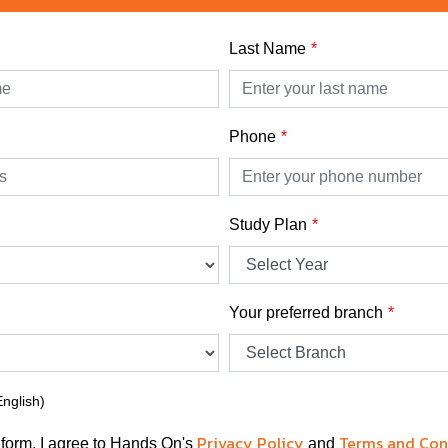
Last Name
Phone
Study Plan
Your preferred branch
English)
Privacy Policy
Terms and Con
 form, I agree to Hands On's
and