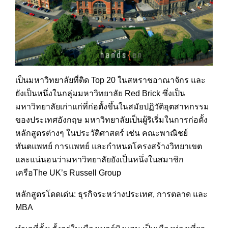
เป็นมหาวิทยาลัยที่ติด Top 20 ในสหราชอาณาจักร และ
ยังเป็นหนึ่งในกลุ่มมหาว
ิทยาลัย Red Brick ซึ่งเป็น
มหาวิทยาลัยเก่าแก่
ที่ก่อตั้งขึ้นในสมัยปฏิวัต
ิอุตสาหกรรม
ของประเทศอังกฤษ
มหาวิทยาลัยเป็นผู้ริเริ่มใ
นการก่อตั้ง
หลักสูตรต่างๆ ในประวัติศาสตร์ เช่น คณะพาณิชย์
ทันตแพทย์ การแพทย์ และกำหนดโครงสร้างวิทยาเขต
และแน่นอนว่ามหาวิทยาลัยยัง
เป็นหนึ่งในสมาชิก
เครือThe UK’s Russell Group
หลักส
ูตรโดดเด่น: ธุรกิจระหว่างประเทศ, การตลาด และ
MBA