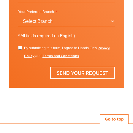
Oxford, Mississippi (USA)
Your Preferred Branch
ภายในสถาบันมีกิจกรรมอันน่าสนใจและหลากหลายให้
นักศึกษาได้มีส่วนร่วม ซึ่งทางมหาวิทยาลัย Ole Miss
*
All fields required (in English)
ภูมิใจนำเสนอและพยายามกระตุ้นให้นักศึกษาทุกคนได้มี
ส่วนร่วม เพื่อที่ผู้เรียนแต่ละคนจะได้เก็บเกี่ยว
Privacy
By submitting this form, I agree to Hands On's
ประสบการณ์จากนอกห้องเรียนได้ไปพร้อม ๆ กัน สิ่ง
Policy
Terms and Conditions
and
.
อำนวยความสะดวกในการใช้ชีวิตและ enjoy กับชีวิต
มหาวิทยาลัยก็มีพร้อม ไม่ว่าเป็น Ford Center for the
SEND YOUR REQUEST
Performance Arts, Ole Miss Bookstore, Box Office,
Health Service, University Museum และอีกมากมายเป็น
กิจกรรมสันทนาการ
สาขาวิชาที่เปิดสอน
Go to top
Barksdale Reading Institute