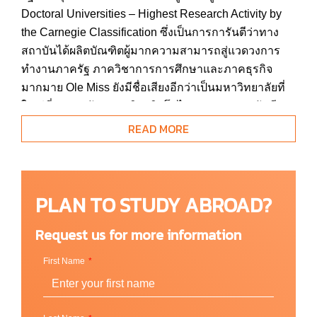
Doctoral Universities – Highest Research Activity by
the Carnegie Classification ซึ่งเป็นการการันตีว่าทาง
สถาบันได้ผลิตบัณฑิตผู้มากความสามารถสู่แวดวงการ
ทำงานภาครัฐ ภาควิชาการการศึกษาและภาคธุรกิจ
มากมาย Ole Miss ยังมีชื่อเสียงอีกว่าเป็นมหาวิทยาลัยที่
ใหญ่ที่สุดของรัฐและเจริญเติบโตไวมาก ทางสถาบันมี
นักศึกษาเดินทางมาเรียนต่อปีราว 24,000 กว่าคน
READ MORE
สาขาที่เปิดสอนในสถาบันมีตั้งแต่ medical school,
schools of accountancy, law และ pharmacy เป็นต้น รูป
แบบการสอนของ Ole Miss เป็นหลักสูตรที่กระตุ้นการ
PLAN TO STUDY ABROAD?
เรียนรู้ให้กับผู้เรียน และยังสนับสนุนให้นักศึกษาเรียนรู้
จากประสบการณ์การลงมือปฏิบัติ พร้อมกับเพิ่มโอกาสให้
Request us for more information
นักศึกษาสร้างผลงานของตัวเองด้วยการมีส่วนร่วมใน
First Name
โครงการที่เกี่ยวข้องกับการพัฒนาและช่วยเหลือชุมชน
เพราะแนวคิดของมหาวิทยาลัย Mississippi ที่เปิดทำการ
มาร่วม 170 กว่าปีคือการสร้างงานวิจัยหรือโปรเจกต์ต่าง