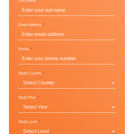
ๆ ที่สามารถส่งผลประโยชน์ให้กับสังคมไม่ว่าทางใดทาง
Last Name
หนึ่ง ทำให้จุดมุ่งหมายของการออกแบบหลักสูตรการ
ศึกษาที่นักศึกษาจะได้เรียนและทำต่อไปในอนาคตจึงมี
บทบาทสำคัญ
Email Address
ภายในมหาวิทยาลัยยังมีสิ่งอำนวยความสะดวกคุณภาพ
สูงให้นักศึกษาได้ใช้งานตลอดปีการศึกษา ทั้งแหล่งความ
Phone
รู้อันกว้างใหญ่ อย่าง J.D. Williams Library และ the
Science Library ที่มีคลังหนังสือมากกว่า 4 ล้านเล่มและ
e-book อีกเกือบล้านฉบับ ในคลังยังมีหนังสือคอลเลคชั่น
Study Country
หายากอีกหลายเล่มให้นักศึกษาเข้าไปอ่านและศึกษากัน
ได้ นอกจากนั้นยังมีศูนย์เทคโนโลยีที่จะช่วยให้ชีวิต
ระหว่างการเป็นนักศึกษาของทุกคนง่ายขึ้นด้วยการส่ง
Study Plan
รายงาน เช็คผล จ่ายค่าเทอม และอื่น ๆ เป็นระบบออนไลน์
ทั้งหมด
Study Level
ทำเลที่ตั้งและวิทยาเขต