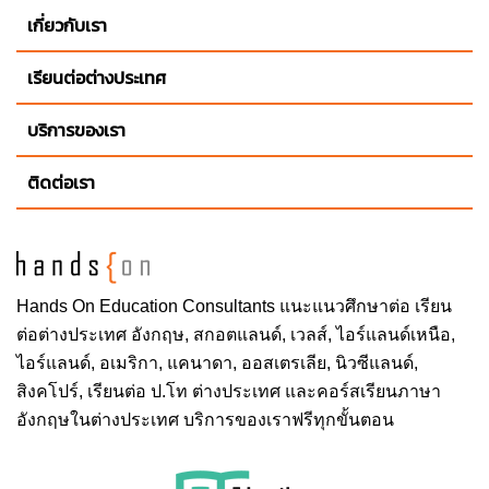
Center for Manufacturing Excellence
เกี่ยวกับเรา
Croft Institute for International Studies
เรียนต่อต่างประเทศ
Institute of Child Nutrition
Lott Leadership Institute
บริการของเรา
McLean Institute for Public Service and
Community Engagement
ติดต่อเรา
Mississippi Hills Institute for Heritage Resource
Management
Mississippi Law Research Institute
Research Institute of Pharmaceutical Science
Mississippi Mineral Resources Institute
Hands On
Education Consultants แนะแนวศึกษาต่อ
เรียน
Bachelor of General Studies
ต่อต่างประเทศ
อังกฤษ, สกอตแลนด์, เวลส์, ไอร์แลนด์เหนือ,
iStudy @ Ole Miss (Independent Study)
ไอร์แลนด์, อเมริกา, แคนาดา, ออสเตรเลีย, นิวซีแลนด์,
Outreach and Continuing Education
สิงคโปร์,
เรียนต่อ ป.โท ต่างประเทศ
และคอร์สเรียนภาษา
Office of Summer School
อังกฤษในต่างประเทศ บริการของเราฟรีทุกขั้นตอน
Study Abroad
Summer School and Intersessions