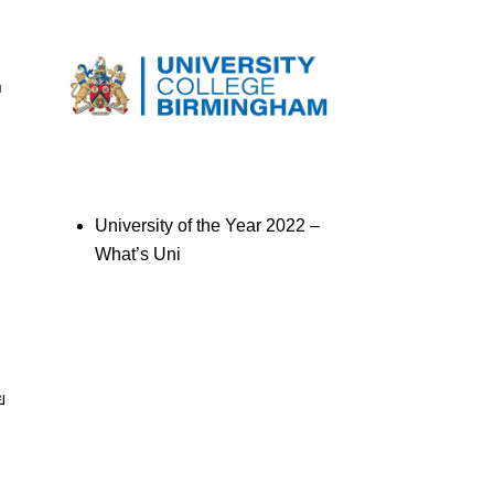
ง
ม
University of the Year 2022 –
What’s Uni
ย