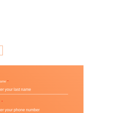
Name
e