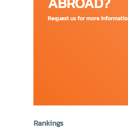
ABROAD?
วิทยาเขตของ University College Birmingham ถู
Request us for more informati
Moss House
McIntyre House
Summer Row
Camden House
สาขาวิชาที่เปิดสอน
School of Business Tourism and Creative
School of Health Sports and Food
สนใจเรียนต่อ University College Bir
ทางกา
Rankings