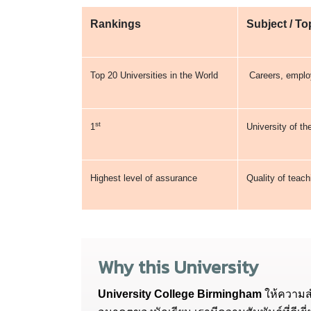
Rankings
Subject / T
Top 20 Universities in the World
Careers, employ
st
1
University of t
Highest level of assurance
Quality of teach
Why this University
University College Birmingham
ให้ความส