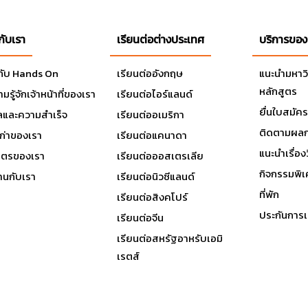
วกับเรา
เรียนต่อต่างประเทศ
บริการของ
วกับ Hands On
เรียนต่ออังกฤษ
แนะนำมหาว
หลักสูตร
มรู้จักเจ้าหน้าที่ของเรา
เรียนต่อไอร์แลนด์
ยื่นใบสมัคร
ลและความสำเร็จ
เรียนต่ออเมริกา
ติดตามผลก
เก่าของเรา
เรียนต่อแคนาดา
แนะนำเรื่องว
มิตรของเรา
เรียนต่อออสเตรเลีย
กิจกรรมพิ
านกับเรา
เรียนต่อนิวซีแลนด์
ที่พัก
เรียนต่อสิงคโปร์
ประกันการเ
เรียนต่อจีน
เรียนต่อสหรัฐอาหรับเอมิ
เรตส์