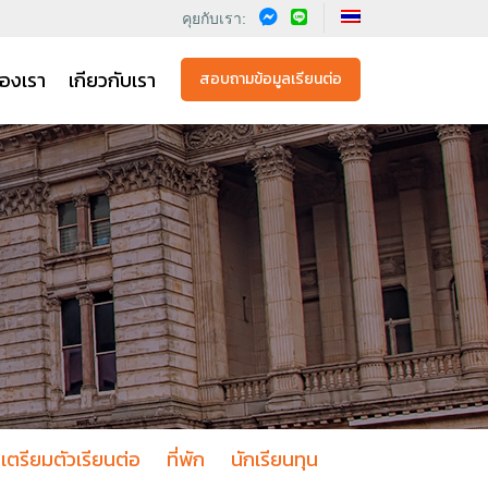
คุยกับเรา:
องเรา
เกียวกับเรา
สอบถามข้อมูลเรียนต่อ
เตรียมตัวเรียนต่อ
ที่พัก
นักเรียนทุน