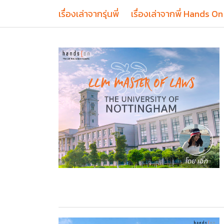
เรื่องเล่าจากรุ่นพี่
เรื่องเล่าจากพี่ Hands On