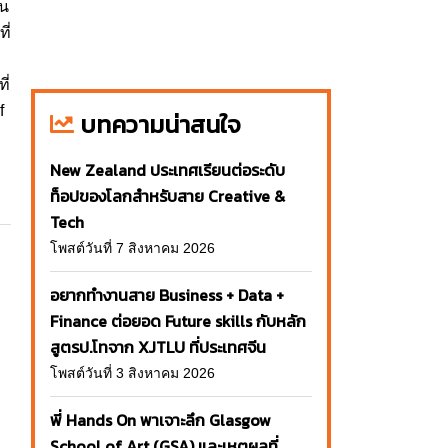
วน
ี่
ี่
f
บทความน่าสนใจ
New Zealand ประเทศเรียนต่อระดับ
ท็อปของโลกสำหรับสาย Creative &
Tech
โพสต์วันที่ 7 สิงหาคม 2026
อยากทำงานสาย Business + Data +
Finance ต่อยอด Future skills กับหลัก
สูตรป.โทจาก XJTLU ที่ประเทศจีน
โพสต์วันที่ 3 สิงหาคม 2026
พี่ Hands On พาเจาะลึก Glasgow
School of Art (GSA) และเหตุผลที่