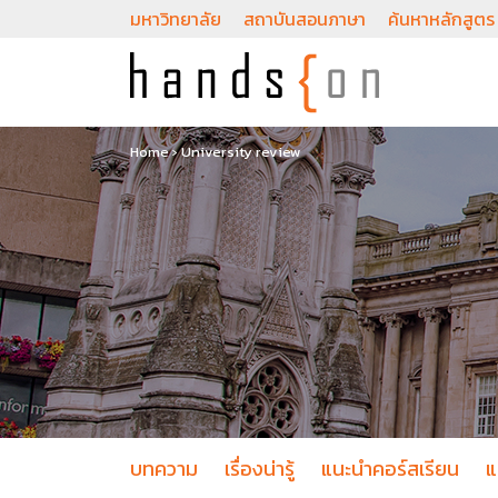
มหาวิทยาลัย
สถาบันสอนภาษา
ค้นหาหลักสูตร
Home
›
University review
บทความ
เรื่องน่ารู้
แนะนำคอร์สเรียน
แ