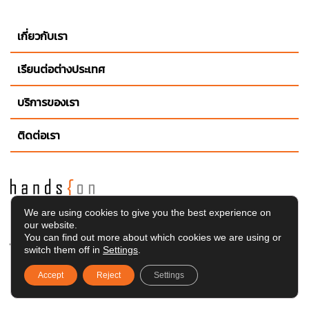
เกี่ยวกับเรา
เรียนต่อต่างประเทศ
บริการของเรา
ติดต่อเรา
We are using cookies to give you the best experience on
Hands On
Education Consultants แนะแนวศึกษาต่อ
เรียน
our website.
ต่อต่างประเทศ
อังกฤษ, สกอตแลนด์, เวลส์, ไอร์แลนด์เหนือ,
You can find out more about which cookies we are using or
ไอร์แลนด์, อเมริกา, แคนาดา, ออสเตรเลีย, นิวซีแลนด์,
switch them off in
Settings
.
สิงคโปร์,
เรียนต่อ ป.โท ต่างประเทศ
และคอร์สเรียนภาษา
Accept
Reject
Settings
อังกฤษในต่างประเทศ บริการของเราฟรีทุกขั้นตอน