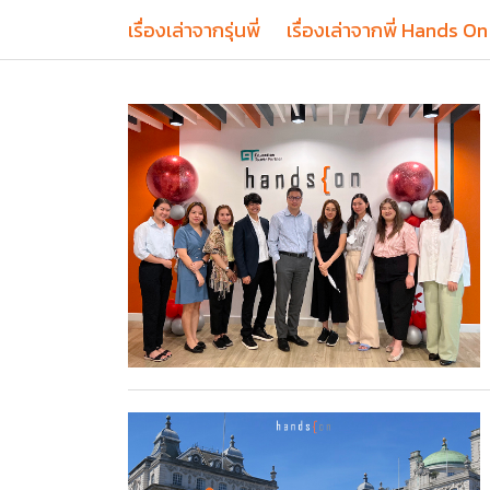
เรื่องเล่าจากรุ่นพี่
เรื่องเล่าจากพี่ Hands On