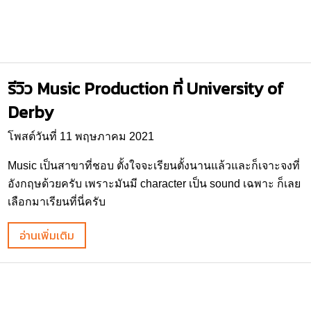
รีวิว Music Production ที่ University of
Derby
โพสต์วันที่ 11 พฤษภาคม 2021
Music เป็นสาขาที่ชอบ ตั้งใจจะเรียนตั้งนานแล้วและก็เจาะจงที่
อังกฤษด้วยครับ เพราะมันมี character เป็น sound เฉพาะ ก็เลย
เลือกมาเรียนที่นี่ครับ
อ่านเพิ่มเติม