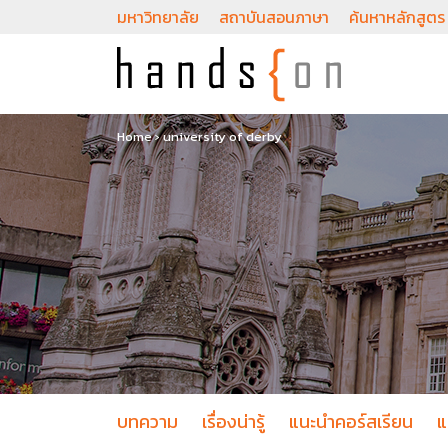
มหาวิทยาลัย
สถาบันสอนภาษา
ค้นหาหลักสูตร
Home
›
university of derby
บทความ
เรื่องน่ารู้
แนะนำคอร์สเรียน
แ