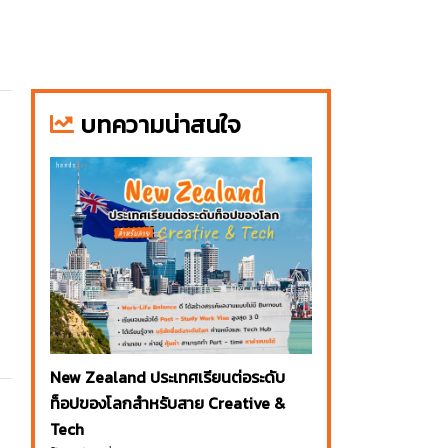
บทความน่าสนใจ
New Zealand ประเทศเรียนต่อระดับ
ท็อปของโลกสำหรับสาย Creative &
Tech