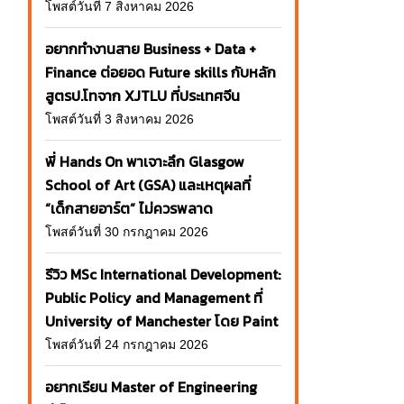
โพสต์วันที่ 7 สิงหาคม 2026
อยากทำงานสาย Business + Data +
Finance ต่อยอด Future skills กับหลัก
สูตรป.โทจาก XJTLU ที่ประเทศจีน
โพสต์วันที่ 3 สิงหาคม 2026
พี่ Hands On พาเจาะลึก Glasgow
School of Art (GSA) และเหตุผลที่
“เด็กสายอาร์ต” ไม่ควรพลาด
โพสต์วันที่ 30 กรกฎาคม 2026
รีวิว MSc International Development:
Public Policy and Management ที่
University of Manchester โดย Paint
โพสต์วันที่ 24 กรกฎาคม 2026
อยากเรียน Master of Engineering