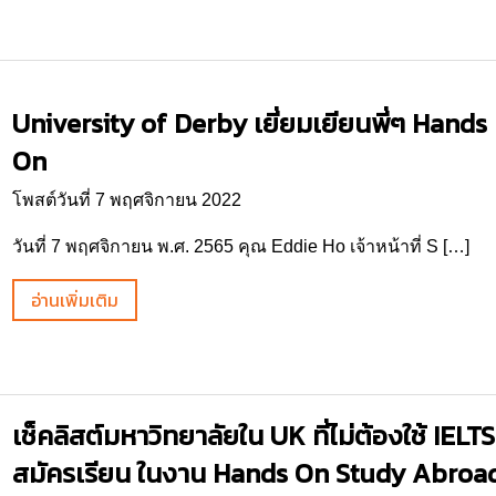
University of Derby เยี่ยมเยียนพี่ๆ Hands
On
โพสต์วันที่ 7 พฤศจิกายน 2022
วันที่ 7 พฤศจิกายน พ.ศ. 2565 คุณ Eddie Ho เจ้าหน้าที่ S […]
อ่านเพิ่มเติม
เช็คลิสต์มหาวิทยาลัยใน UK ที่ไม่ต้องใช้ IELTS
สมัครเรียน ในงาน Hands On Study Abroa