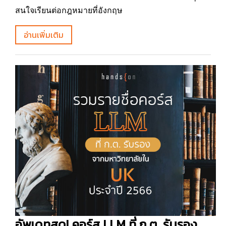
สนใจเรียนต่อกฎหมายที่อังกฤษ
อ่านเพิ่มเติม
อัพเดทสุด! คอร์ส LLM ที่ ก.ต. รับรอง