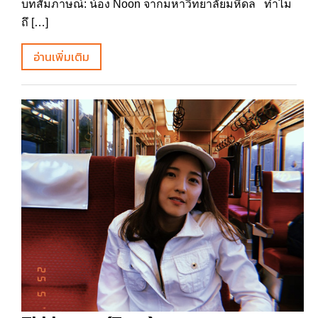
บทสัมภาษณ์: น้อง Noon จากมหาวิทยาลัยมหิดล ทำไม
ถึ […]
อ่านเพิ่มเติม