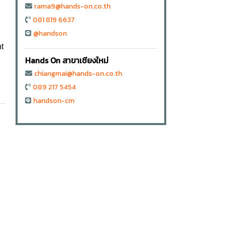
rama9@hands-on.co.th
081 819 6637
@handson
t
Hands On สาขาเชียงใหม่
chiangmai@hands-on.co.th
089 217 5454
handson-cm