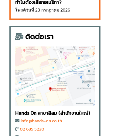
ทำไมต้องเลือกอเมริกา?
โพสต์วันที่ 23 กรกฎาคม 2026
ติดต่อเรา
Hands On สาขาสีลม (สำนักงานใหญ่)
info@hands-on.co.th
02 635 5230