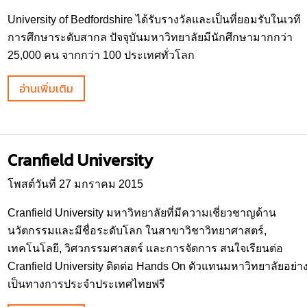
University of Bedfordshire ได้รับรางวัลและเป็นที่ยอมรับในเวที
การศึกษาระดับสากล ปัจจุบันมหาวิทยาลัยมีนักศึกษามากกว่า
25,000 คน จากกว่า 100 ประเทศทั่วโลก
อ่านเพิ่มเติม
Cranfield University
โพสต์วันที่ 27 มกราคม 2015
Cranfield University มหาวิทยาลัยที่มีความเชี่ยวชาญด้าน
นวัตกรรมและมีชื่อระดับโลก ในสาขาวิชาวิทยาศาสตร์,
เทคโนโลยี, วิศวกรรมศาสตร์ และการจัดการ สนใจเรียนต่อ
Cranfield University ติดต่อ Hands On ตัวแทนมหาวิทยาลัยอย่า
เป็นทางการประจำประเทศไทยฟรี