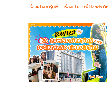
เรื่องเล่าจากรุ่นพี่
เรื่องเล่าจากพี่ Hands On