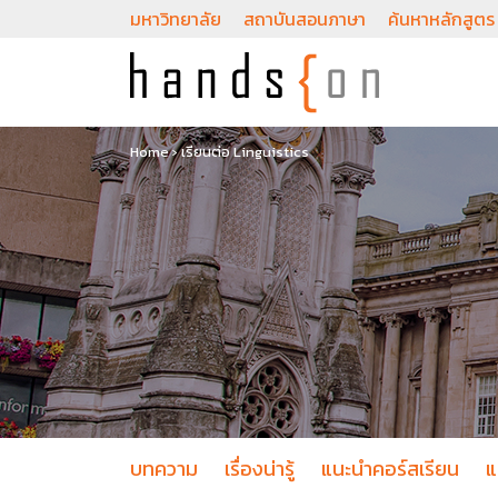
มหาวิทยาลัย
สถาบันสอนภาษา
ค้นหาหลักสูตร
Home
›
เรียนต่อ Linguistics
บทความ
เรื่องน่ารู้
แนะนำคอร์สเรียน
แ