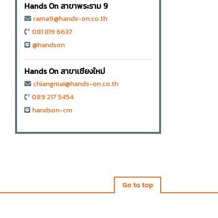
Hands On สาขาพระราม 9
rama9@hands-on.co.th
081 819 6637
@handson
Hands On สาขาเชียงใหม่
chiangmai@hands-on.co.th
089 217 5454
handson-cm
Go to top