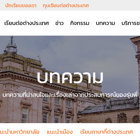
นักเรียนของเรา
ทุนเรียนต่อต่างประเทศ
เรียนต่อต่างประเทศ
ข่าว
กิจกรรม
บทความ
บริการข
บทความ
บทความที่น่าสนใจและเรื่องเล่าจากประสบการณ์ของรุ่นพี่
นะนำมหาวิทยาลัย
แนะนำเมือง
เรียนภาษาที่ต่างประเทศ