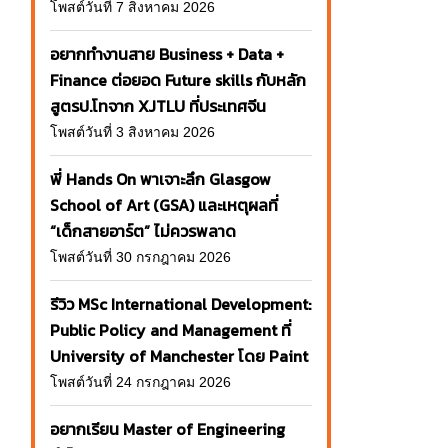
โพสต์วันที่ 7 สิงหาคม 2026
อยากทำงานสาย Business + Data +
Finance ต่อยอด Future skills กับหลัก
สูตรป.โทจาก XJTLU ที่ประเทศจีน
โพสต์วันที่ 3 สิงหาคม 2026
พี่ Hands On พาเจาะลึก Glasgow
School of Art (GSA) และเหตุผลที่
“เด็กสายอาร์ต” ไม่ควรพลาด
โพสต์วันที่ 30 กรกฎาคม 2026
รีวิว MSc International Development:
Public Policy and Management ที่
University of Manchester โดย Paint
โพสต์วันที่ 24 กรกฎาคม 2026
อยากเรียน Master of Engineering