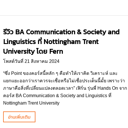
รีวิว BA Communication & Society and
Linguistics ที่ Nottingham Trent
University โดย Fern
โพสต์วันที่ 21 สิงหาคม 2024
“ซึ่ง Point ของคอร์สนี้หลัก ๆ คือทำให้เราคิด วิเคราะห์ และ
แยกแยะออกว่าเราควรจะเชื่อหรือไม่เชื่อประเด็นนี้มั้ย เพราะว่า
ภาษาคือสิ่งที่เปลี่ยนแปลงตลอดเวลา” เฟิร์น รุ่นพี่ Hands On จาก
คอร์ส BA Communication & Society and Linguistics ที่
Nottingham Trent University
อ่านเพิ่มเติม