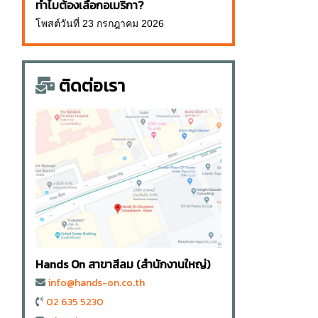
ทำไมต้องเลือกอเมริกา?
โพสต์วันที่ 23 กรกฎาคม 2026
ติดต่อเรา
Hands On สาขาสีลม (สำนักงานใหญ่)
info@hands-on.co.th
02 635 5230