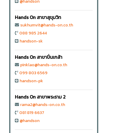
@handson
Hands On สาขาสุขุมวิท
sukhumvit@hands-on.co.th
088 985 2644
handson-sk
Hands On สาขาปิ่นเกล้า
pinklao@hands-on.co.th
099 803 6569
handson-pk
Hands On สาขาพระราม 2
rama2@hands-on.co.th
081 819 6637
@handson