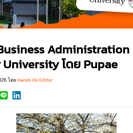
Business Administration ท
 University โดย Pupae
Hands On Editor
2026 โดย