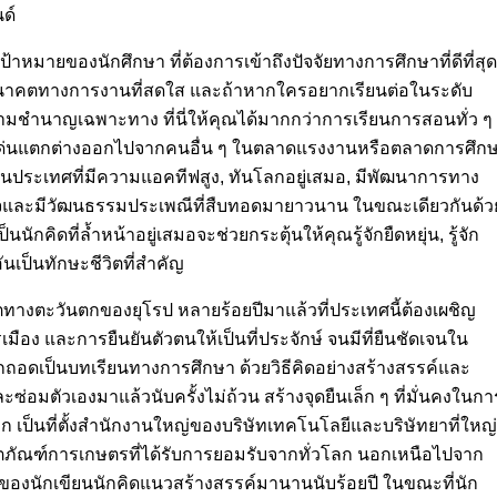
ด์
มายของนักศึกษา ที่ต้องการเข้าถึงปัจจัยทางการศึกษาที่ดีที่สุด
่อนาคตทางการงานที่สดใส และถ้าหากใครอยากเรียนต่อในระดับ
มชำนาญเฉพาะทาง ที่นี่ให้คุณได้มากกว่าการเรียนการสอนทั่ว ๆ
ดดเด่นแตกต่างออกไปจากคนอื่น ๆ ในตลาดแรงงานหรือตลาดการศึก
ยนต่อในประเทศที่มีความแอคทีฟสูง, ทันโลกอยู่เสมอ, มีพัฒนาการทาง
ตใจและมีวัฒนธรรมประเพณีที่สืบทอดมายาวนาน ในขณะเดียวกันด้ว
กคิดที่ล้ำหน้าอยู่เสมอจะช่วยกระตุ้นให้คุณรู้จักยืดหยุ่น, รู้จัก
ันเป็นทักษะชีวิตที่สำคัญ
ขตทางตะวันตกของยุโรป หลายร้อยปีมาแล้วที่ประเทศนี้ต้องเผชิญ
ือง และการยืนยันตัวตนให้เป็นที่ประจักษ์ จนมีที่ยืนชัดเจนใน
ถูกถอดเป็นบทเรียนทางการศึกษา ด้วยวิธีคิดอย่างสร้างสรรค์และ
่อมตัวเองมาแล้วนับครั้งไม่ถ้วน สร้างจุดยืนเล็ก ๆ ที่มั่นคงในกา
ก เป็นที่ตั้งสำนักงานใหญ่ของบริษัทเทคโนโลยีและบริษัทยาที่ใหญ่
ผลิตภัณฑ์การเกษตรที่ได้รับการยอมรับจากทั่วโลก นอกเหนือไปจาก
้านของนักเขียนนักคิดแนวสร้างสรรค์มานานนับร้อยปี ในขณะที่นัก