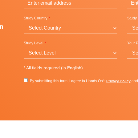
Study Country
Study
on
Study Level
Your P
*
All fields required (in English)
Privacy Policy
By submitting this form, I agree to Hands On's
an