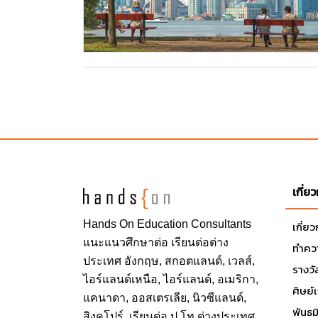
เกี่ย
Hands On
Education Consultants
เกี่ย
แนะแนวศึกษาต่อ
เรียนต่อต่าง
ทำควา
ประเทศ
อังกฤษ, สกอตแลนด์, เวลส์,
รางวั
ไอร์แลนด์เหนือ, ไอร์แลนด์, อเมริกา,
ศิษย์
แคนาดา, ออสเตรเลีย, นิวซีแลนด์,
พันธ
สิงคโปร์,
เรียนต่อ ป.โท ต่างประเทศ