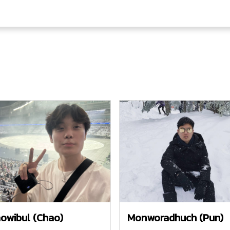
owibul (Chao)
Monworadhuch (Pun)