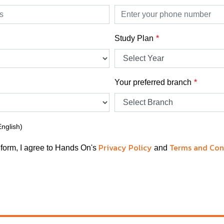
Study Plan
Your preferred branch
English)
Privacy Policy
Terms and Con
 form, I agree to Hands On's
and