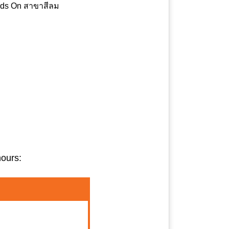
ands On สาขาสีลม
hours: