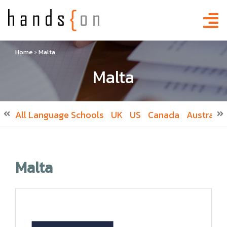
Home
›
Malta
Malta
All Language Schools
UK
US
Canada
Australia
Malta