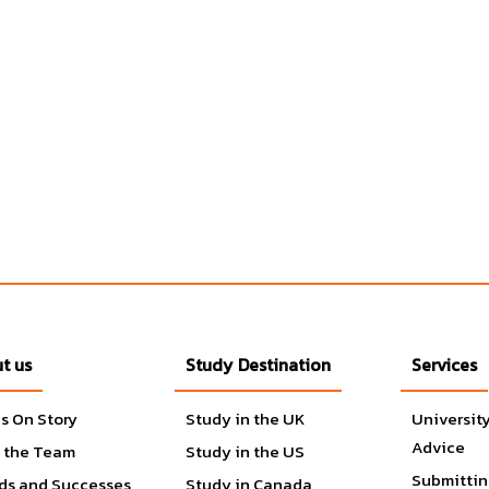
t us
Study Destination
Services
s On Story
Study in the UK
Universit
Advice
 the Team
Study in the US
Submittin
ds and Successes
Study in Canada