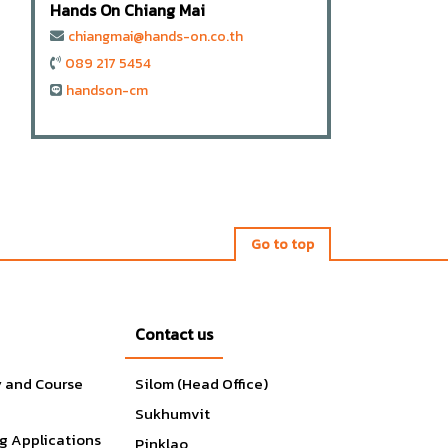
Hands On Chiang Mai
chiangmai@hands-on.co.th
089 217 5454
handson-cm
Go to top
Contact us
y and Course
Silom (Head Office)
Sukhumvit
g Applications
Pinklao