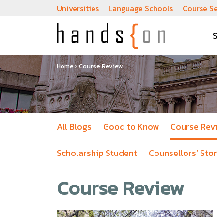
Universities
Language Schools
Course S
Home
›
Course Review
All Blogs
Good to Know
Course Rev
Scholarship Student
Counsellors’ Stor
Course Review