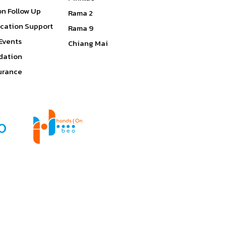
on Follow Up
Rama 2
ication Support
Rama 9
Events
Chiang Mai
ation
surance