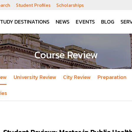
earch
Student Profiles
Scholarships
STUDY DESTINATIONS
NEWS
EVENTS
BLOG
SERV
Course Review
iew
University Review
City Review
Preparation
ies