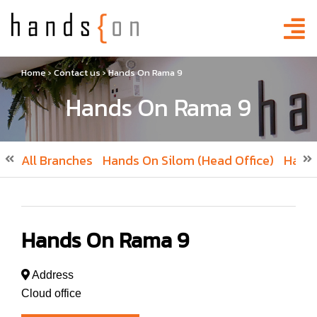
Home
›
Contact us
›
Hands On Rama 9
Hands On Rama 9
All Branches
Hands On Silom (Head Office)
Hand
Hands On Rama 9
Address
Cloud office