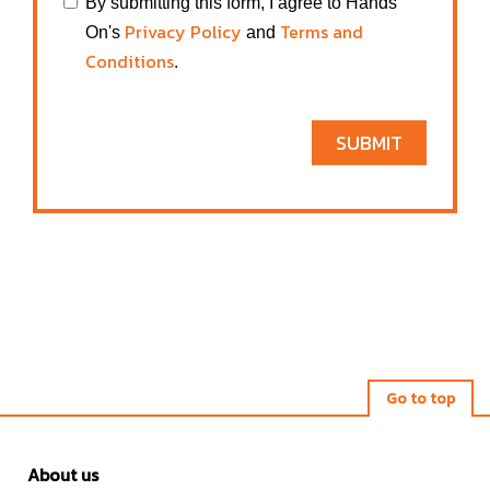
By submitting this form, I agree to Hands
Privacy Policy
Terms and
On's
and
Conditions
.
SUBMIT
Go to top
About us