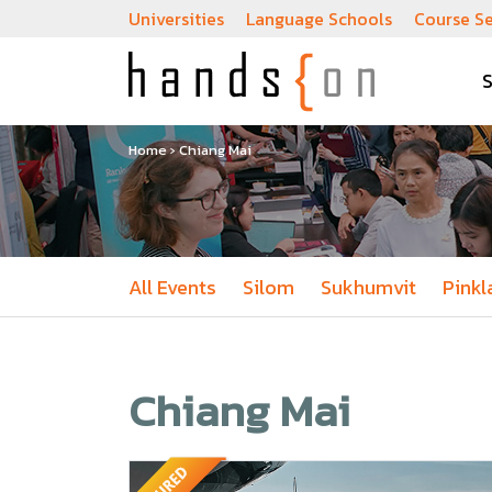
Universities
Language Schools
Course S
Home
›
Chiang Mai
All Events
Silom
Sukhumvit
Pinkl
Chiang Mai