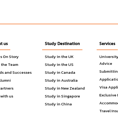
t us
Study Destination
Services
s On Story
Study in the UK
Universit
Advice
 the Team
Study in the US
Submittin
ds and Successes
Study in Canada
Applicati
Alumni
Study in Australia
Visa Appl
Partners
Study in New Zealand
Exclusive 
with us
Study in Singapore
Accommod
Study in China
Travel In