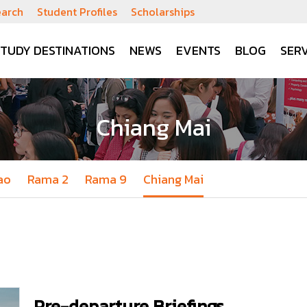
earch
Student Profiles
Scholarships
STUDY DESTINATIONS
NEWS
EVENTS
BLOG
SERV
Chiang Mai
ao
Rama 2
Rama 9
Chiang Mai
Pre-departure Briefings