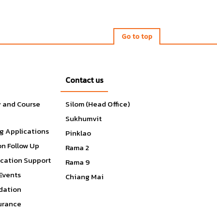
Go to top
Contact us
y and Course
Silom (Head Office)
Sukhumvit
g Applications
Pinklao
on Follow Up
Rama 2
ication Support
Rama 9
Events
Chiang Mai
ation
surance