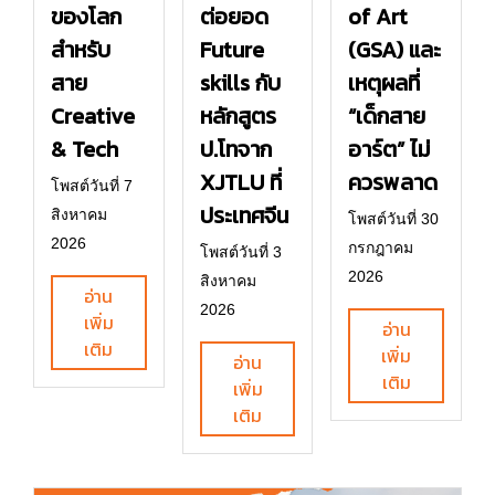
ของโลก
ต่อยอด
of Art
สำหรับ
Future
(GSA) และ
สาย
skills กับ
เหตุผลที่
Creative
หลักสูตร
“เด็กสาย
& Tech
ป.โทจาก
อาร์ต” ไม่
XJTLU ที่
ควรพลาด
โพสต์วันที่ 7
ประเทศจีน
สิงหาคม
โพสต์วันที่ 30
2026
กรกฎาคม
โพสต์วันที่ 3
2026
สิงหาคม
อ่าน
2026
เพิ่ม
อ่าน
เติม
เพิ่ม
อ่าน
เติม
เพิ่ม
เติม