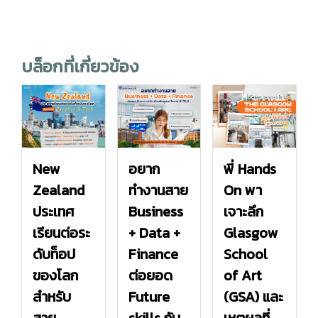
บล็อกที่เกี่ยวข้อง
New
อยาก
พี่ Hands
Zealand
ทำงานสาย
On พา
ประเทศ
Business
เจาะลึก
เรียนต่อระ
+ Data +
Glasgow
ดับท็อป
Finance
School
ของโลก
ต่อยอด
of Art
สำหรับ
Future
(GSA) และ
สาย
skills กับ
เหตุผลที่