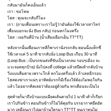
กลับมามันก็คงเย็นแล้ว
เรา : ขอโทษ
โฮส : คุณจะกลับกี่โมง
เรา : (ถามเพื่อนเพราะเราไม่รู้ว่ามันต้องใช้เวลาเท่าไหร่
เพื่อนบอกจะนั่ง Bus กลับ) ก่อนหกโมงครึ่ง
โฮส : เจอกันที่บ้าน (น้ำเสียงเยือกเย็น TT^TT)
หลังจากนั้นเพื่อนเกาหลีก็พาเรานั่งรถกลับ ตอนนั้งเเท็กซี่
ใช้เวลาแค่ 5 นาที ขากลับนั่ง Loop Bus เกือบ 30 นาที
(Loop Bus : เป็นรถขนส่งที่ขับเป็นวงกลม รอบๆเมือง จะ
แวะจอดทุกป้าย) นั่งไปลงที่ college แล้วสปีดเท้ากลับบ้าน
วิ่งเเบบลืมตาย เพราะใกล้ หกโมงครึ่งเเล้ว ถ้าเลทอีกรอบ
โฮสคงฆ่าเราแน่ๆ อาทิตย์เเรกก็มีเรื่องให้ต้องไม่พอใจกัน
เเล้ว ไม่อยากคิดเลยว่าต้องอยู่ด้วยกัน หกเดือนจะเป็นไง
สุดท้ายก็มาถึงบ้านเเบบเฉียดเส้นตายไป 1 นาที เค้าก็เรียก
เราไปกินข้าว ตอนกินข้าวก็ไม่ได้คุยกัน บรรยากาศอึดอัด
มาก เหมือนเราไปเผาบ้านใครมา TT^TT จนเราทนไม่