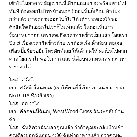
เข้าไปในอาคาร สัญญาณที่เฝ้าถนอมมา จะพร้อมหายไป
ทันที ต้องออกไปโทรข้างนอก ) ตอนนั้นก็เกือบ ห้าโมง
กว่าแล้ว เราจะตามออกไปก็ไม่ได้ เค้าฝากของไว้ พอ
ตัดสินใจเดินออกไปเราก็ไม่เห็นเเล้ว ในตอนนั้นเรา
ร้อนรนมากกก เพราะจะถึงเวลาทานข้าวเย็นเเล้ว โฮสเรา
Strict เรื่องเวลากินข้าวด้วย เราต้องแจ้งเค้าก่อน พอเจอ
เพื่อนปั๊บรีบขอยืมโทรศัพท์เลย ให้เค้ากดให้ ผลเป็นไปตาม
คาดโฮสเราไม่พอใจมาก เเละ นี่คือบทสนทนาคร่าวๆ เท่า
ที่เราจำได้
โฮส : สวัสดี
เรา : สวัสดี นี่แนทนะ (เราให้คนที่นี่เรียกเราแนท มาจาก
NATCHA ชื่อจริงเรา)
โฮส : อ่อ ว่าไง
เรา : คือตอนนี้ฉันอยู่ West Wood Cross ฉันจะกลับบ้าน
ช้า
โฮส : ฉันคิดว่าฉันบอกคุณแล้ว ว่าถ้าคุณจะกลับบ้านช้า
คุณต้องบอกฉันก่อน 4:30 ฉันทำอาหารเเล้ว กว่าคุณจะ