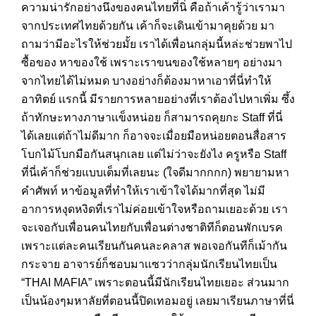
ความน่ารักอย่างนึงของคนไทยที่นิ่ คือถ้าเค้ารู้ว่าเรามา
จากประเทศไทยด้วยกัน เค้าก็จะเดินเข้ามาคุยด้วย มา
ถามว่ามีอะไรให้ช่วยมั้ย เราได้เพื่อนกลุ่มนี้หล่ะช่วยพาไป
ซื้อของ หาของใช้ เพราะเราขนของใช้หลายๆ อย่างมา
จากไทยได้ไม่หมด บางอย่างก็ต้องมาหาเอาที่นี่ทำให้
อาทิตย์ เเรกนี้ มีรายการหลายอย่างที่เราต้องไปหาเพิ่ม ซึ้ง
ถ้าทักษะทางภาษาเเข็งหน่อย ก็สามารถคุยกะ Staff ที่นี่
ได้เลยแต่ถ้าไม่ดีมาก ก็อาจจะเมื่อยมือหน่อยตอนสื่อสาร
โบกไม้โบกมือกันสนุกเลย แต่ไม่ว่าจะยังไง ครูหรือ Staff
ที่นี่เค้าก็ช่วยแบบเต็มที่เลยนะ (ใจดีมากกกก) พยายามหา
คำศัพท์ หาข้อมูลที่ทำให้เราเข้าใจได้มากที่สุด ไม่มี
อาการหงุดหงิดที่เราไม่ค่อยเข้าใจหรือถามเยอะด้วย เรา
จะเจอกับเพื่อนคนไทยกับเพื่อนต่างชาติทีก็ตอนพักเบรค
เพราะเเต่ละคนเรียนกันคนละคลาส พอเจอกันทีก็เม้ากัน
กระจาย อาจารย์ก็ชอบมาเเซวว่ากลุ่มนักเรียนไทยเป็น
“THAI MAFIA” เพราะตอนนี้มีนักเรียนไทยเยอะ ส่วนมาก
เป็นน้องๆมหาลัยที่ตอนนี้ปิดเทอมอยู่ เลยมาเรียนภาษาที่นี่