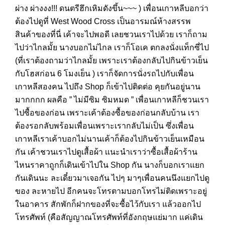
ผ่าง ผ่างงง!!! ดนตรีฮึกเหิมดังขึ้น~~~ ) เพื่อนเกาหลีบอกว่า
ต้องไปดูที่ West Wood Cross เป็นอารมณ์ห้างสรรพ
สินค้าของที่นี่ เค้าจะไปพอดี เลยชวนเราไปด้วย เราก็ถาม
ไปว่าไกลมั้ย นางบอกไม่ไกล เราก็โอเค ตกลงนั่งแท็กซี่ไป
(ที่เราต้องถามว่าไกลมั้ย เพราะเราต้องกลับไปกินข้าวเย็น
กับโฮสก่อน 6 โมงเย็น ) เราก็จัดการนั่งรถไปกับเพื่อน
เกาหลีสองคน ไปถึง Shop ก็เข้าไปติดต่อ คุยกันอยู่นาน
มากกกก ผลคือ ” ไม่มีซิม ซิมหมด ” เพื่อนเกาหลีก็ชวนเรา
ไปซื้อของก่อน เพราะเค้าต้องซื้อของก่อนกลับบ้าน เรา
ต้องรอกลับพร้อมเพื่อนเพราะเรากลับไม่เป็น ซึ่งเพื่อน
เกาหลีเราเค้าบอกไม่นานเค้าก็ต้องไปกินข้าวเย็นเหมือน
กัน เค้าชวนเราไปดูเสื้อผ้า เเนะนำเราว่าซื้อเสื้อผ้าร้าน
ไหนราคาถูกก็เดินเข้าไปใน Shop กัน นางก็บอกเราแยก
กันเดินนะ ละเดี๋ยวมาเจอกัน ไปๆ มาๆเพื่อนคนนึงแยกไปดู
ของ ละหายไป อีกคนจะโทรตามบอกโทรไม่ติดเพราะอยู่
ในอาคาร สักพักก็ฝากของที่จะซื้อไว้กับเรา แล้วออกไป
โทรศัพท์ (คือสัญญาณโทรศัพท์ที่อังกฤษแย่มาก แค่เดิน