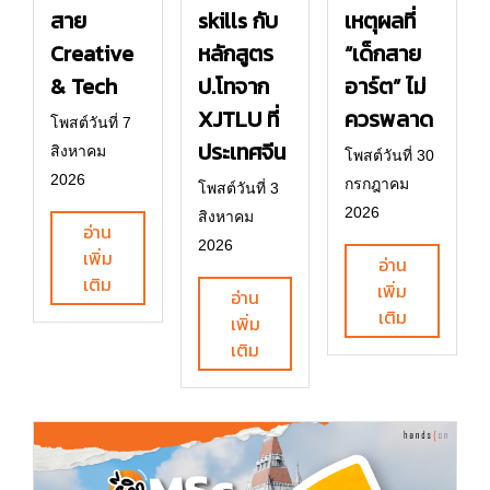
สาย
skills กับ
เหตุผลที่
Creative
หลักสูตร
“เด็กสาย
& Tech
ป.โทจาก
อาร์ต” ไม่
XJTLU ที่
ควรพลาด
โพสต์วันที่ 7
ประเทศจีน
สิงหาคม
โพสต์วันที่ 30
2026
กรกฎาคม
โพสต์วันที่ 3
2026
สิงหาคม
อ่าน
2026
เพิ่ม
อ่าน
เติม
เพิ่ม
อ่าน
เติม
เพิ่ม
เติม