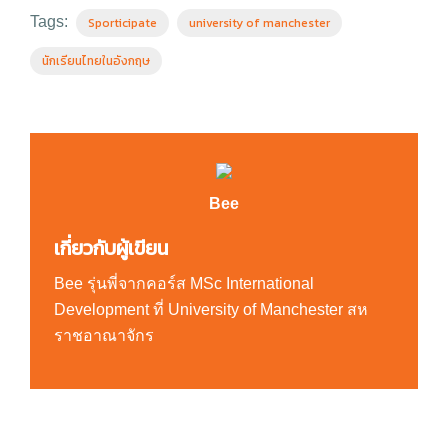
Tags:
Sporticipate
university of manchester
นักเรียนไทยในอังกฤษ
Bee
เกี่ยวกับผู้เขียน
Bee รุ่นพี่จากคอร์ส MSc International
Development ที่ University of Manchester สห
ราชอาณาจักร