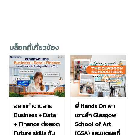
บล็อกที่เกี่ยวข้อง
อยากทำงานสาย
พี่ Hands On พา
Business + Data
เจาะลึก Glasgow
+ Finance ต่อยอด
School of Art
Future skills กับ
(GSA) และเหตุผลที่