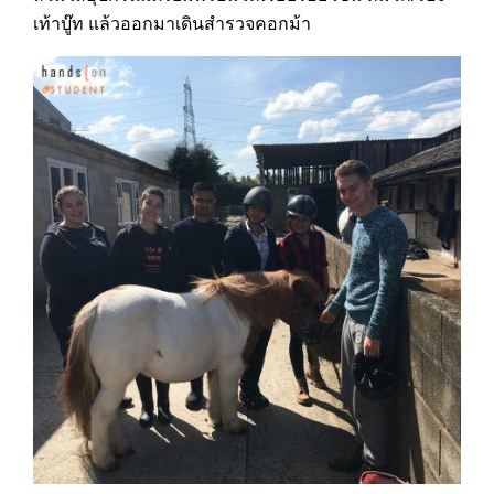
เท้าบู๊ท แล้วออกมาเดินสำรวจคอกม้า