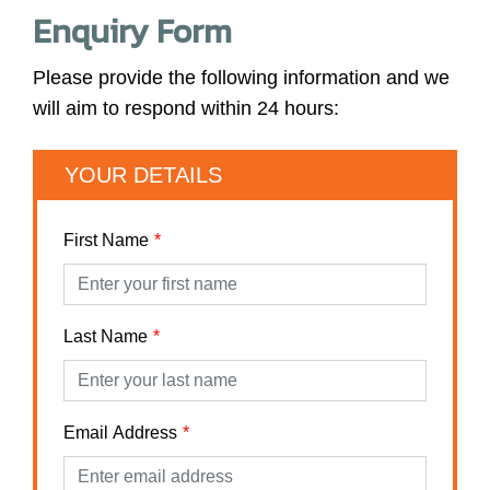
Enquiry Form
Please provide the following information and we
will aim to respond within 24 hours:
YOUR DETAILS
First Name
Last Name
Email Address