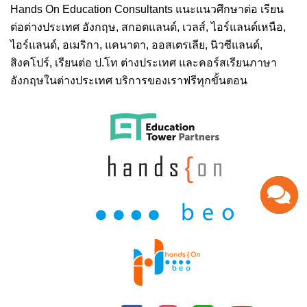
Hands On
Education Consultants แนะแนวศึกษาต่อ
เรียน
ต่อต่างประเทศ
อังกฤษ, สกอตแลนด์, เวลส์, ไอร์แลนด์เหนือ,
ไอร์แลนด์, อเมริกา, แคนาดา, ออสเตรเลีย, นิวซีแลนด์,
สิงคโปร์,
เรียนต่อ ป.โท ต่างประเทศ
และคอร์สเรียนภาษา
อังกฤษในต่างประเทศ บริการของเราฟรีทุกขั้นตอน