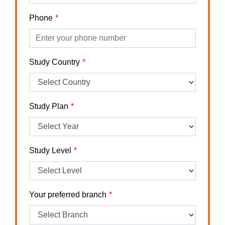
Phone
Study Country
Study Plan
Study Level
Your preferred branch