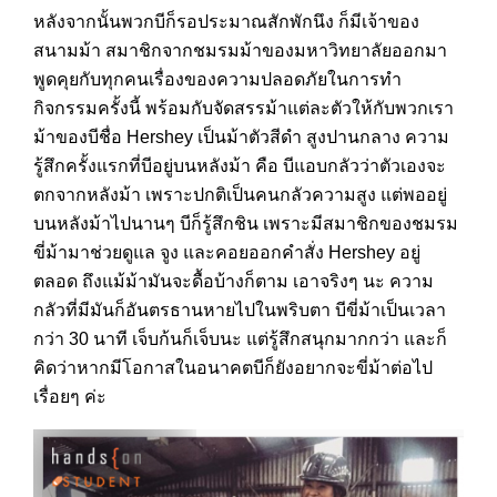
หลังจากนั้นพวกบีก็รอประมาณสักพักนึง ก็มีเจ้าของ
สนามม้า สมาชิกจากชมรมม้าของมหาวิทยาลัยออกมา
พูดคุยกับทุกคนเรื่องของความปลอดภัยในการทำ
กิจกรรมครั้งนี้ พร้อมกับจัดสรรม้าแต่ละตัวให้กับพวกเรา
ม้าของบีชื่อ Hershey เป็นม้าตัวสีดำ สูงปานกลาง ความ
รู้สึกครั้งแรกที่บีอยู่บนหลังม้า คือ บีแอบกลัวว่าตัวเองจะ
ตกจากหลังม้า เพราะปกติเป็นคนกลัวความสูง แต่พออยู่
บนหลังม้าไปนานๆ บีก็รู้สึกชิน เพราะมีสมาชิกของชมรม
ขี่ม้ามาช่วยดูแล จูง และคอยออกคำสั่ง Hershey อยู่
ตลอด ถึงแม้ม้ามันจะดื้อบ้างก็ตาม เอาจริงๆ นะ ความ
กลัวที่มีมันก็อันตรธานหายไปในพริบตา บีขี่ม้าเป็นเวลา
กว่า 30 นาที เจ็บก้นก็เจ็บนะ แต่รู้สึกสนุกมากกว่า และก็
คิดว่าหากมีโอกาสในอนาคตบีก็ยังอยากจะขี่ม้าต่อไป
เรื่อยๆ ค่ะ