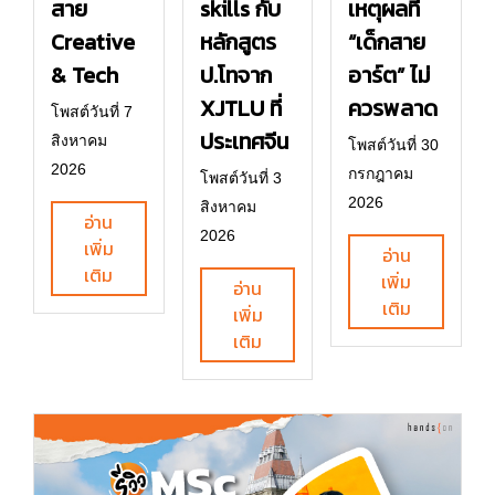
สาย
skills กับ
เหตุผลที่
Creative
หลักสูตร
“เด็กสาย
& Tech
ป.โทจาก
อาร์ต” ไม่
XJTLU ที่
ควรพลาด
โพสต์วันที่ 7
ประเทศจีน
สิงหาคม
โพสต์วันที่ 30
2026
กรกฎาคม
โพสต์วันที่ 3
2026
สิงหาคม
อ่าน
2026
เพิ่ม
อ่าน
เติม
เพิ่ม
อ่าน
เติม
เพิ่ม
เติม