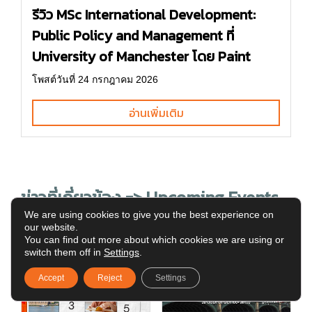
รีวิว MSc International Development:
Public Policy and Management ที่
University of Manchester โดย Paint
โพสต์วันที่ 24 กรกฎาคม 2026
อ่านเพิ่มเติม
ข่าวที่เกี่ยวข้อง => Upcoming Events
We are using cookies to give you the best experience on
our website.
You can find out more about which cookies we are using or
switch them off in
Settings
.
Accept
Reject
Settings