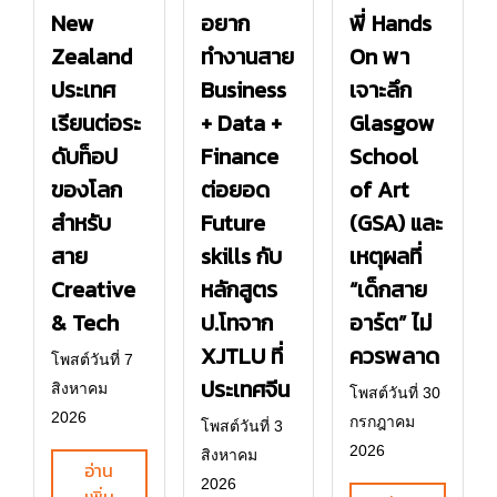
New
อยาก
พี่ Hands
Zealand
ทำงานสาย
On พา
ประเทศ
Business
เจาะลึก
เรียนต่อระ
+ Data +
Glasgow
ดับท็อป
Finance
School
ของโลก
ต่อยอด
of Art
สำหรับ
Future
(GSA) และ
สาย
skills กับ
เหตุผลที่
Creative
หลักสูตร
“เด็กสาย
& Tech
ป.โทจาก
อาร์ต” ไม่
XJTLU ที่
ควรพลาด
โพสต์วันที่ 7
ประเทศจีน
สิงหาคม
โพสต์วันที่ 30
2026
กรกฎาคม
โพสต์วันที่ 3
2026
สิงหาคม
อ่าน
2026
เพิ่ม