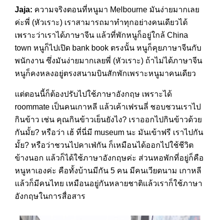
Jaja:
ความจริงตอนที่หนูมา Melbourne มันง่ายมากเลย
ค่ะพี่ (หัวเราะ) เราสามารถมาทำทุกอย่างคนเดียวได้
เพราะว่าเราได้ภาษาจีน แล้วที่พักหนูก็อยู่ใกล้ China
town หนูก็ไปเปิด bank book ตรงนั้น หนูก็คุยภาษาจีนกับ
พนักงาน ซึ่งมันง่ายมากเลยพี่ (หัวเราะ) ถ้าไม่ได้ภาษาจีน
หนูก็คงหลงอยู่ตรงสนามบินสักพักเพราะหนูมาคนเดียว
แต่ตอนนี้ก็ต้องปรับไปใช้ภาษาอังกฤษ เพราะได้
roommate เป็นคนเกาหลี แล้วเค้าเฟรนลี่ ชอบชวนเราไป
กินข้าว เช่น คุณกินข้าวเย็นยังไง? เราออกไปกินข้าวด้วย
กันมั้ย? หรือว่า เฮ้ ที่นี่มี museum นะ มันเข้าฟรี เราไปกัน
มั้ย? หรือว่าชวนไปคาเฟ่กัน ก็เหมือนได้ออกไปใช้ชีวิต
ข้างนอก แล้วก็ได้ใช้ภาษาอังกฤษค่ะ ส่วนหอพักที่อยู่ก็คือ
หนูหาเองค่ะ คือทั้งบ้านมีกัน 5 คน มีคนเวียดนาม เกาหลี
แล้วก็มีคนไทย เหมือนอยู่กันหลายชาติแล้วเราก็ใช้ภาษา
อังกฤษในการสื่อสาร