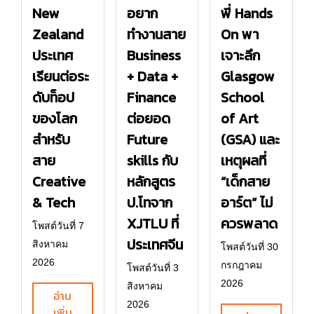
New
อยาก
พี่ Hands
Zealand
ทำงานสาย
On พา
ประเทศ
Business
เจาะลึก
เรียนต่อระ
+ Data +
Glasgow
ดับท็อป
Finance
School
ของโลก
ต่อยอด
of Art
สำหรับ
Future
(GSA) และ
สาย
skills กับ
เหตุผลที่
Creative
หลักสูตร
“เด็กสาย
& Tech
ป.โทจาก
อาร์ต” ไม่
XJTLU ที่
ควรพลาด
โพสต์วันที่ 7
ประเทศจีน
สิงหาคม
โพสต์วันที่ 30
2026
กรกฎาคม
โพสต์วันที่ 3
2026
สิงหาคม
อ่าน
2026
เพิ่ม