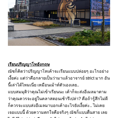
เรียนปริญญาโทอังกฤษ
ณัชก็คิดว่าปริญญาโทเค้าจะเรียนแบบปล่อยๆ อะไรอย่าง
เงี้ยค่ะ แต่ว่าคือกลายเป็นว่ามาแล้วอาจารย์ strict มาก อัน
นี้เล่าได้ไหมเนี่ย เหมือนเม้าท์ตัวเองเลย..
แบบสมมุติว่าคุณไม่เข้าเรียนนะ เค้าก็จะส่งอีเมลมาตาม
ว่าคุณควรจะอยู่ในคลาสตอนเช้ารึเปล่า? คือถ้ารู้สึกไม่ดี
ก็ควรจะแบบส่งอีเมลมาบอกเค้าอะไรยังเงี้ยค่ะ.. ไม่เคย
เจอแบบนี้ ด้วยความตกใจคือจริงๆ ณัชก็แบบตื่นสาย เลย