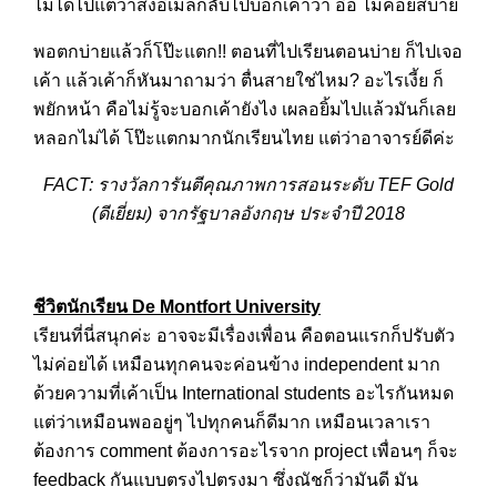
ไม่ได้ไปแต่ว่าส่งอีเมลกลับไปบอกเค้าว่า อ๋อ ไม่ค่อยสบาย
พอตกบ่ายแล้วก็โป๊ะแตก!! ตอนที่ไปเรียนตอนบ่าย ก็ไปเจอ
เค้า แล้วเค้าก็หันมาถามว่า ตื่นสายใช่ไหม? อะไรเงี้ย ก็
พยักหน้า คือไม่รู้จะบอกเค้ายังไง เผลอยิ้มไปแล้วมันก็เลย
หลอกไม่ได้ โป๊ะแตกมากนักเรียนไทย แต่ว่าอาจารย์ดีค่ะ
FACT: รางวัลการันตีคุณภาพการสอนระดับ TEF Gold
(ดีเยี่ยม) จากรัฐบาลอังกฤษ ประจำปี 2018
ชีวิตนักเรียน De Montfort University
เรียนที่นี่สนุกค่ะ อาจจะมีเรื่องเพื่อน คือตอนแรกก็ปรับตัว
ไม่ค่อยได้ เหมือนทุกคนจะค่อนข้าง independent มาก
ด้วยความที่เค้าเป็น International students อะไรกันหมด
แต่ว่าเหมือนพออยู่ๆ ไปทุกคนก็ดีมาก เหมือนเวลาเรา
ต้องการ comment ต้องการอะไรจาก project เพื่อนๆ ก็จะ
feedback กันแบบตรงไปตรงมา ซึ่งณัชก็ว่ามันดี มัน