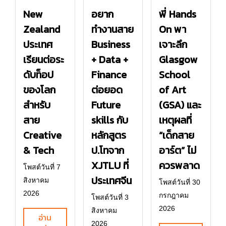
New
อยาก
พี่ Hands
Zealand
ทำงานสาย
On พา
ประเทศ
Business
เจาะลึก
เรียนต่อระ
+ Data +
Glasgow
ดับท็อป
Finance
School
ของโลก
ต่อยอด
of Art
สำหรับ
Future
(GSA) และ
สาย
skills กับ
เหตุผลที่
Creative
หลักสูตร
“เด็กสาย
& Tech
ป.โทจาก
อาร์ต” ไม่
XJTLU ที่
ควรพลาด
โพสต์วันที่ 7
ประเทศจีน
สิงหาคม
โพสต์วันที่ 30
2026
กรกฎาคม
โพสต์วันที่ 3
2026
สิงหาคม
อ่าน
2026