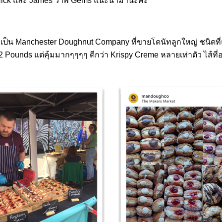
Nick และ James ว่าพี่ Gems แนะนำมานะคะ
็น Manchester Doughnut Company ที่ขายโดนัทลูกใหญ่ ชนิดที่แ
 Pounds แต่คุ้มมากๆๆๆๆ ดีกว่า Krispy Creme หลายเท่าตัว ไส้ที่