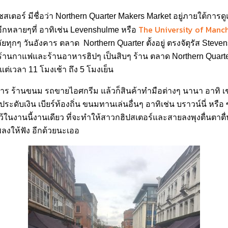
ตอร์ มีชื่อว่า Northern Quarter Makers Market อยู่ภายใต้การดู
The University of Manc
ดอีกหลายๆที่ อาทิเช่น Levenshulme หรือ
ทุกๆ วันอังคาร ตลาด Northern Quarter ตั้งอยู่ ตรงจัตุรัส Stev
ยร้านกาแฟและร้านอาหารฮิปๆ เป็นสิบๆ ร้าน ตลาด Northern Quarter
งแต่เวลา 11 โมงเช้า ถึง 5 โมงเย็น
าร ร้านขนม รถขายไอศกรีม แล้วก็สินค้าทำมือต่างๆ นานา อาทิ เช
่องประดับเงิน เบียร์ท้องถิ่น ขนมทานเล่นอื่นๆ อาทิเช่น บราวน์นี่ ห
้ในงานนี้งานเดียว ที่จะทำให้สาวกฮิปสเตอร์และสายลงพุงตื่นตาต
เพลงให้ฟัง อีกด้วยนะเออ