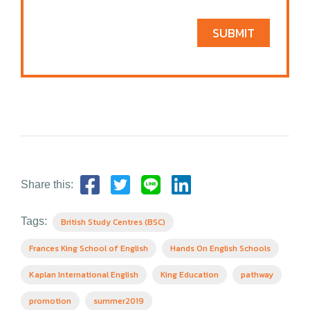
SUBMIT
Share this:
Tags:
British Study Centres (BSC)
Frances King School of English
Hands On English Schools
Kaplan International English
King Education
pathway
promotion
summer2019