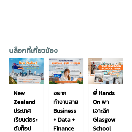
บล็อกที่เกี่ยวข้อง
New
อยาก
พี่ Hands
Zealand
ทำงานสาย
On พา
ประเทศ
Business
เจาะลึก
เรียนต่อระ
+ Data +
Glasgow
ดับท็อป
Finance
School