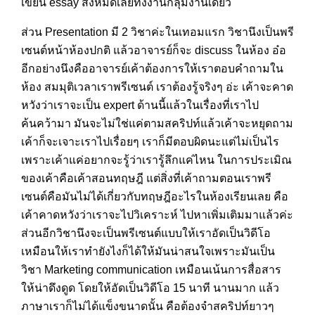
เขียน essay ส่งหมดเลยทั้งงานกลุ่มงานเดี่ยว
ส่วน Presentation มี 2 วิชาค่ะในเทอมแรก วิชานึงเป็นพรี
เซนต์หน้าห้องปกติ แล้วอาจารย์ก็จะ discuss ในห้อง อ๋อ
อีกอย่างนึงคืออาจารย์เค้าต้องการให้เราตอบคำถามใน
ห้อง สมมุติเวลาเราพรีเซนต์ เราต้องรู้จริงๆ อ่ะ เค้าจะคาด
หวังว่าเราจะเป็น expert ด้านนี้แล้วในเรื่องที่เราไป
ค้นคว้ามา มันจะไม่ใช่แค่ตามสคริปท์แล้วเค้าจะหยุดถาม
เค้าก็จะเจาะเราไปเรื่อยๆ เราก็มีตอบผิดนะแต่ไม่เป็นไร
เพราะเค้าแค่อยากจะรู้ว่าเรารู้ลึกแค่ไหน ในการประเมิณ
ของเค้าคือเค้าสอนทฤษฎี แต่สิ่งที่เค้าถามตอนเราพรี
เซนต์คือมันไม่ได้เกี่ยวกับทฤษฎีอะไรในห้องเรียนเลย คือ
เค้าคาดหวังว่าเราจะไปวิเคราะห์ ไปหาเพิ่มเติมมาแล้วค่ะ
ส่วนอีกวิชานึงจะเป็นพรีเซนต์แบบให้เราอัดเป็นวิดีโอ
เหมือนให้เราทำยังไงก็ได้ให้มันน่าสนใจเพราะมันเป็น
วิชา Marketing communication เหมือนเน้นการสื่อสาร
ให้น่าดึงดูด โดยให้อัดเป็นวิดีโอ 15 นาที นานมาก แล้ว
ภาษาเราก็ไม่ได้แข็งขนาดนั้น คือต้องจำสคริปท์ยาวๆ