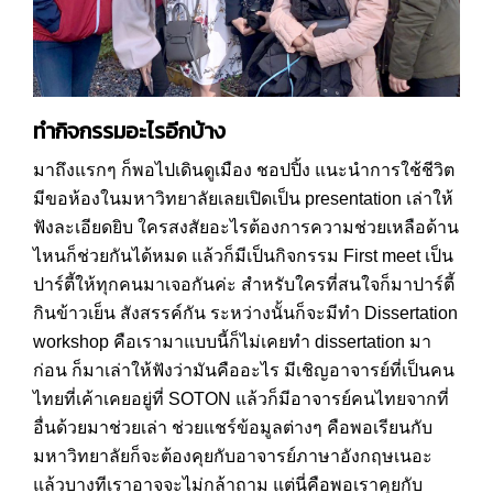
ทำกิจกรรมอะไรอีกบ้าง
มาถึงแรกๆ ก็พอไปเดินดูเมือง ชอปปิ้ง แนะนำการใช้ชีวิต
มีขอห้องในมหาวิทยาลัยเลยเปิดเป็น presentation เล่าให้
ฟังละเอียดยิบ ใครสงสัยอะไรต้องการความช่วยเหลือด้าน
ไหนก็ช่วยกันได้หมด แล้วก็มีเป็นกิจกรรม First meet เป็น
ปาร์ตี้ให้ทุกคนมาเจอกันค่ะ สำหรับใครที่สนใจก็มาปาร์ตี้
กินข้าวเย็น สังสรรค์กัน ระหว่างนั้นก็จะมีทำ Dissertation
workshop คือเรามาแบบนี้ก็ไม่เคยทำ dissertation มา
ก่อน ก็มาเล่าให้ฟังว่ามันคืออะไร มีเชิญอาจารย์ที่เป็นคน
ไทยที่เค้าเคยอยู่ที่ SOTON แล้วก็มีอาจารย์คนไทยจากที่
อื่นด้วยมาช่วยเล่า ช่วยแชร์ข้อมูลต่างๆ คือพอเรียนกับ
มหาวิทยาลัยก็จะต้องคุยกับอาจารย์ภาษาอังกฤษเนอะ
แล้วบางทีเราอาจจะไม่กล้าถาม แต่นี่คือพอเราคุยกับ