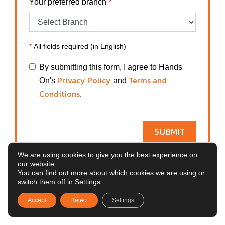
Your preferred branch
*
All fields required (in English)
By submitting this form, I agree to Hands
Privacy Policy
Terms and
On's
and
Conditions
.
SUBMIT
We are using cookies to give you the best experience on
our website.
You can find out more about which cookies we are using or
switch them off in
Settings
.
Accept
Reject
Settings