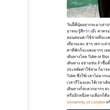
วันนี้พี่นุ้ยอยากจะมาเ
อาจจะรู้สึกว่า เอ๊ะ ค่าค
ลอนดอนค่าใช้จ่ายที่จะแพง
เที่ยวนะคะ ฮ่าๆ เพราะส่ว
ค่าที่พักก็จะแพงมากๆ เลยค
เดินทางโดย Tube or Bus
เดินทาง อย่างเช่น ถ้าซื้
ประหยัดค่าใช้จ่าย ก็อาจ
Tube ซึ่งใช้เวลาไม่มา
เวลากี่โมงและใช้เวลาเดิ
เดินทางก็สะดวกมากๆ ค่ะ
หรืออีกหนึ่งทางเลือกก็ค
University of London
หร