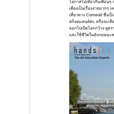
โอกาสไปเที่ยวกับเพื่อนๆ 
เคียงเป็นเรื่องง่ายมากๆ
เที่ยวทาง Cornwall ซึ่งเ
สก็อตแลนด์ค่ะ หรือจะเลือก
ออกไปเปิดโลกกว้าง ดูธร
และใช้ชีวิตในอังกฤษนะ