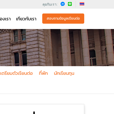
คุยกับเรา:
องเรา
เกียวกับเรา
สอบถามข้อมูลเรียนต่อ
เตรียมตัวเรียนต่อ
ที่พัก
นักเรียนทุน