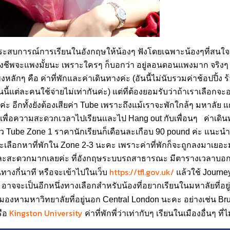
ล่าประสบการณ์การเรียนในอังกฤษให้น้องๆ ฟังโดยเฉพาะน้องๆที่สน
รองชีพจะแพงมั้ยนะ เพราะใครๆ ก็บอกว่า อยู่ลอนดอนแพงมาก จริงๆ แล
หลักๆ คือ ค่าที่พักและค่าเดินทางค่ะ (อันนี้ไม่นับรวมค่าช้อปปิ้ง 
นนี้แต่ละคนใช้จ่ายไม่เท่ากันค่ะ) แต่ที่ต้องยอมรับว่าถ้าเราเลือก
่ะ อีกทั้งยังต้องเสียค่า Tube เพราะถึงแม้เราจะพักใกล้ๆ มหาลัย แ
 เพื่อความสะดวกเวลาไปเรียนและไป Hang out กับเพื่อนๆ ค่าเดิน
อตั๋ว Tube Zone 1 ราคานักเรียนก็เดือนละเกือบ 90 pound ค่ะ แนะ
จะเลือกหาที่พักใน Zone 2-3 นะคะ เพราะค่าที่พักก็จะถูกลงมาเยอ
กและสะดวกมากเลยค่ะ ที่อังกฤษระบบรถสาธารณะ มีตารางเวลาบอ
https://tfl.gov.uk/
นทางกี่นาที หรือจะเข้าไปในเว็บ
แล้วใช้ Journe
 อาจจะเป็นอีกหนึ่งทางเลือกสำหรับน้องที่อยากเรียนในมหาลัยที
ือมองหามหาวิทยาลัยที่อยู่นอก Central London นะคะ อย่างเช่น Br
Kingston University
ือ
ค่าที่พักพี่ว่าเท่ากับๆ เรียนในเมืองอื่นๆ ท