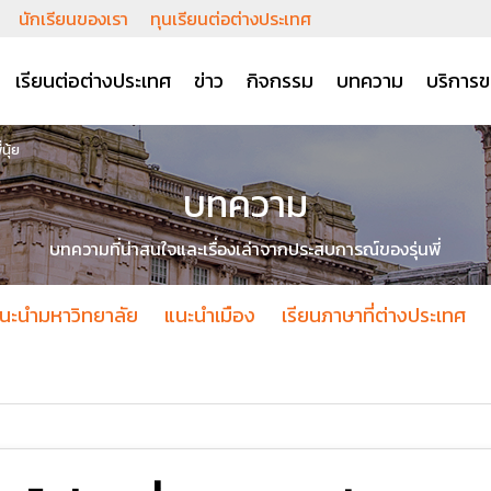
นักเรียนของเรา
ทุนเรียนต่อต่างประเทศ
เรียนต่อต่างประเทศ
ข่าว
กิจกรรม
บทความ
บริการข
นุ้ย
บทความ
บทความที่น่าสนใจและเรื่องเล่าจากประสบการณ์ของรุ่นพี่
นะนำมหาวิทยาลัย
แนะนำเมือง
เรียนภาษาที่ต่างประเทศ