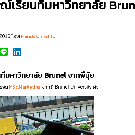
์เรียนที่มหาวิทยาลัย Brune
Hands On Editor
์ 2016 โดย
ี่มหาวิทยาลัย Brunel จากพี่นุ้ย
MSc.Marketing
ุ้ยจบ
จากที่ Brunel University ค่ะ