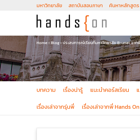
มหาวิทยาลัย
สถาบันสอนภาษา
ค้นหาหลักสูตร
Home
›
Blog
›
ประสบการณ์เรียนที่มหาวิทยาลัย Brunel จากพี่
บทความ
เรื่องน่ารู้
แนะนำคอร์สเรียน
แ
เรื่องเล่าจากรุ่นพี่
เรื่องเล่าจากพี่ Hands On