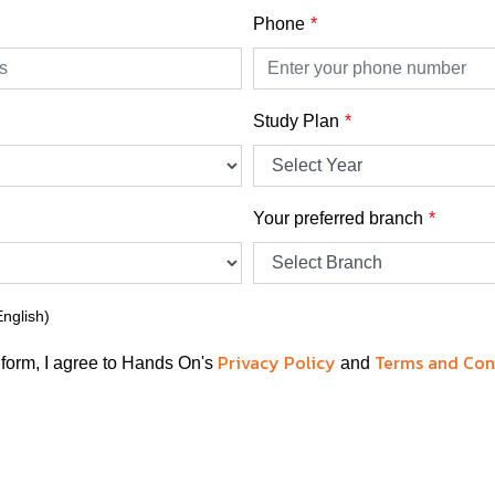
Phone
Study Plan
Your preferred branch
English)
Privacy Policy
Terms and Con
 form, I agree to Hands On's
and