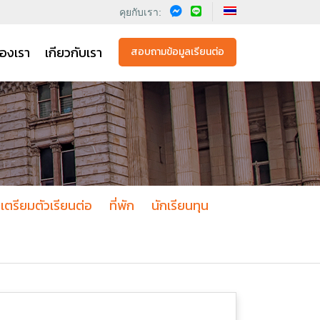
คุยกับเรา:
องเรา
เกียวกับเรา
สอบถามข้อมูลเรียนต่อ
เตรียมตัวเรียนต่อ
ที่พัก
นักเรียนทุน