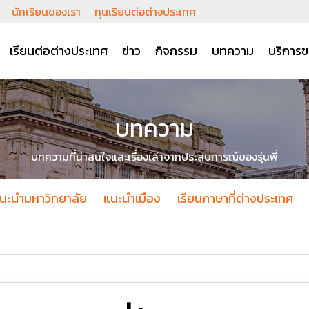
นักเรียนของเรา
ทุนเรียนต่อต่างประเทศ
เรียนต่อต่างประเทศ
ข่าว
กิจกรรม
บทความ
บริการข
บทความ
บทความที่น่าสนใจและเรื่องเล่าจากประสบการณ์ของรุ่นพี่
นะนำมหาวิทยาลัย
แนะนำเมือง
เรียนภาษาที่ต่างประเทศ