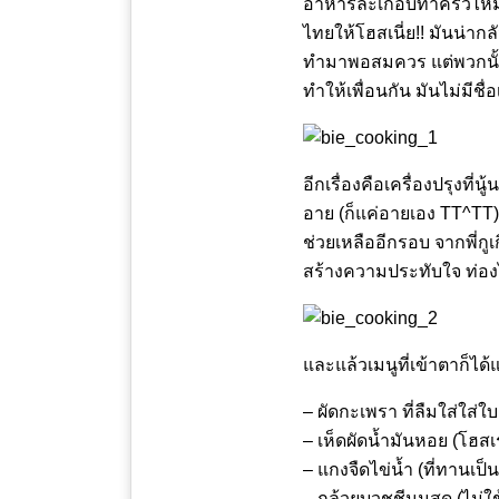
อาหารละเกือบทำครัวไหม้ จ
ไทยให้โฮสเนี่ย!! มันน่า
ทำมาพอสมควร แต่พวกนั้น
ทำให้เพื่อนกัน มันไม่มี
อีกเรื่องคือเครื่องปรุงที่
อาย (ก็แค่อายเอง TT^TT)
ช่วยเหลืออีกรอบ จากพี่กู
สร้างความประทับใจ ท่อง
และแล้วเมนูที่เข้าตาก็ได้แ
– ผัดกะเพรา ที่ลืมใส่ใส่
– เห็ดผัดน้ำมันหอย (โฮ
– แกงจืดไข่น้ำ (ที่ทานเป
– กล้วยบวชชีนมสด (ไม่ใช