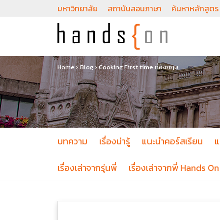
มหาวิทยาลัย
สถาบันสอนภาษา
ค้นหาหลักสูตร
Home
›
Blog
›
Cooking First time ที่อังกฤษ
บทความ
เรื่องน่ารู้
แนะนำคอร์สเรียน
แ
เรื่องเล่าจากรุ่นพี่
เรื่องเล่าจากพี่ Hands On