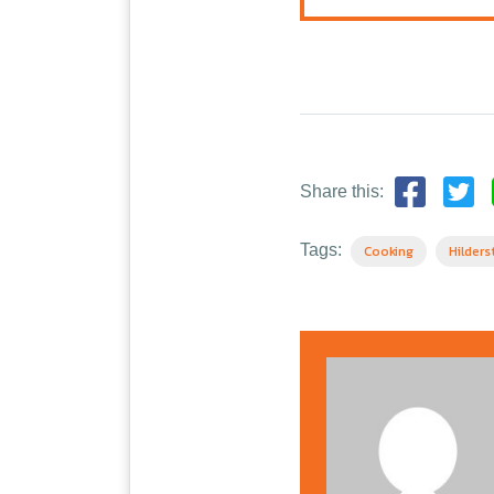
Share this:
Tags:
Cooking
Hilders