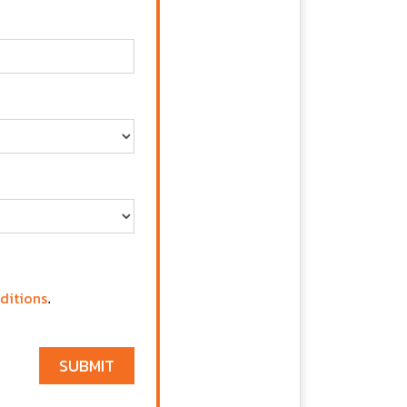
ditions
.
SUBMIT