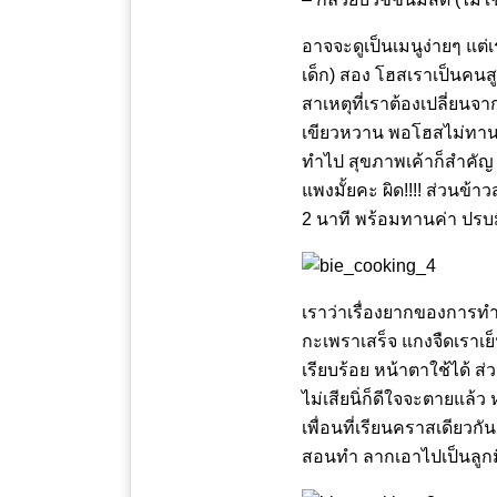
อาจจะดูเป็นเมนูง่ายๆ แต
เด็ก) สอง โฮสเราเป็นคน
สาเหตุที่เราต้องเปลี่
เขียวหวาน พอโฮสไม่ทานกะท
ทำไป สุขภาพเค้าก็สำคัญ
แพงมั้ยคะ ผิด!!!! ส่วนข้
2 นาที พร้อมทานค่า ปรบมื
เราว่าเรื่องยากของการท
กะเพราเสร็จ แกงจืดเราเ
เรียบร้อย หน้าตาใช้ได้ 
ไม่เสียนิ่ก็ดีใจจะตายแล้ว
เพื่อนที่เรียนคราสเดียวกั
สอนทำ ลากเอาไปเป็นลูกม