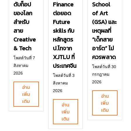
ดับท็อป
Finance
School
ของโลก
ต่อยอด
of Art
สำหรับ
Future
(GSA) และ
สาย
skills กับ
เหตุผลที่
Creative
หลักสูตร
“เด็กสาย
& Tech
ป.โทจาก
อาร์ต” ไม่
XJTLU ที่
ควรพลาด
โพสต์วันที่ 7
ประเทศจีน
สิงหาคม
โพสต์วันที่ 30
2026
กรกฎาคม
โพสต์วันที่ 3
2026
สิงหาคม
อ่าน
2026
เพิ่ม
อ่าน
เติม
เพิ่ม
อ่าน
เติม
เพิ่ม
เติม