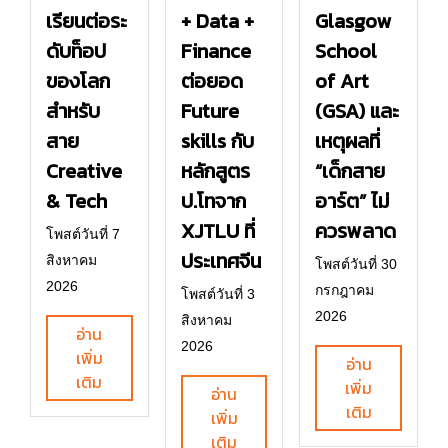
เรียนต่อระ
+ Data +
Glasgow
ดับท็อป
Finance
School
ของโลก
ต่อยอด
of Art
สำหรับ
Future
(GSA) และ
สาย
skills กับ
เหตุผลที่
Creative
หลักสูตร
“เด็กสาย
& Tech
ป.โทจาก
อาร์ต” ไม่
XJTLU ที่
ควรพลาด
โพสต์วันที่ 7
ประเทศจีน
สิงหาคม
โพสต์วันที่ 30
2026
กรกฎาคม
โพสต์วันที่ 3
2026
สิงหาคม
อ่าน
2026
เพิ่ม
อ่าน
เติม
เพิ่ม
อ่าน
เติม
เพิ่ม
เติม