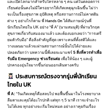
และเปิดโลกมากสำหรับใครหลาย ๆ คน แต่ในตลอดการ
เรียนต่อนั้นคงไม่มีใครอยากให้เกิดเหตุฉุกเฉินขึ้น ไม่ว่า
จะเป็นเรื่องสุขภาพ อุบัติเหตุ หรือสถานการณ์ไม่คาดฝัน
Hands On
ต่าง ๆ อย่างไรก็ตาม พี่
ได้สัมภาษณ์รุ่นพี่
นักเรียนไทยใน UK อย่าง “พี่ A” (นามสมมุติ) ที่ผ่านวิกฤต
สุขภาพเกี่ยวกับสมองมาแล้ว และต้องบอกเลยว่า “การเตรี
ยมตัวรับมือ” คือสิ่งสำคัญที่สุด เพราะคนที่ตั้งสติได้และ
วางแผนมาแล้วจะผ่านสถานการณ์นั้นไปได้ง่ายและ
ปลอดภัยกว่า บทความนี้พี่เลยจะมาแชร์
5
สิ่งที่ควรทำเพื่อ
รับมือ
Emergency
ช่วงเรียนต่อ
เพื่อให้น้อง ๆ และผู้
ปกครองอุ่นใจมากขึ้นก่อนออกเดินทางครับ
ประสบการณ์ตรงจากรุ่นพี่นักเรียน
ไทยใน
UK
พี่ A:
“วันเกิดเหตุก็คือสลบไป พอฟื้นขึ้นมาในโรงพยาบาล
ลืมตาและคุยได้อะไรปกติ แต่ทุก ๆ 5 นาที เราจะจำอะไร
ไม่ได้เลย ทุกอย่างจะเริ่มใหม่หมด อย่างเราคุยกันเรื่อง