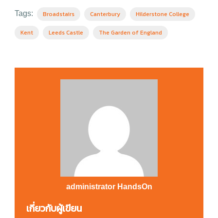
Tags:
Broadstairs
Canterbury
Hilderstone College
Kent
Leeds Castle
The Garden of England
administrator HandsOn
เกี่ยวกับผู้เขียน