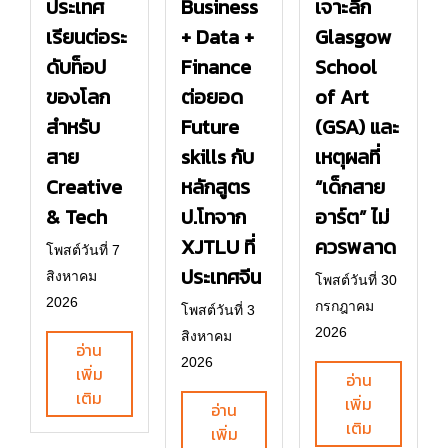
ประเทศ
Business
เจาะลึก
เรียนต่อระ
+ Data +
Glasgow
ดับท็อป
Finance
School
ของโลก
ต่อยอด
of Art
สำหรับ
Future
(GSA) และ
สาย
skills กับ
เหตุผลที่
Creative
หลักสูตร
“เด็กสาย
& Tech
ป.โทจาก
อาร์ต” ไม่
XJTLU ที่
ควรพลาด
โพสต์วันที่ 7
ประเทศจีน
สิงหาคม
โพสต์วันที่ 30
2026
กรกฎาคม
โพสต์วันที่ 3
2026
สิงหาคม
อ่าน
2026
เพิ่ม
อ่าน
เติม
เพิ่ม
อ่าน
เติม
เพิ่ม