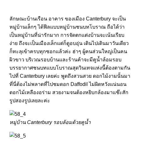
ลักษณะบ้านเรือน อาคาร ของเมือง Canterbury จะเป็น
หมู่บ้านเล็กๆ ได้ฟีลแบบหมู่บ้านชนบทโบราณ ถือได้ว่า
เป็นหมู่บ้านที่น่ารักมาก การจัดตกแต่งบ้านจะเน้นเรียบ
ง่าย ถึงจะเป็นเมืองเล็กแต่ก็ดูอบอุ่น เดินไปเดินมาวันเดียว
ก็ทะลุเข้าครบทุกซอกแล้วค่ะ ฮ่าๆ ผู้คนส่วนใหญ่เป็นคน
ผิวขาว บริเวณรอบบ้านและร้านค้าจะมีคูน้ำล้อมรอบ
บรรยากาศชนบทแบบโบราณสุดวินเทจแห่งนี้ต้องตามกัน
ไปที่ Canterbury เลยค่ะ พูดถึงสวนสวย ดอกไม้งามนั้นมา
ที่นี่ต้องไม่พลาดที่ไปชมดอก Daffodil ไม่ผิดหวังแน่นอน
ดอกไม้เหลืองอร่าม สวยงามจนต้องหยิบกล้องมาแช๊ะสัก
รูปสองรูปเลยละค่ะ
หมู่บ้าน Canterbury รอบล้อมด้วยคูน้ำ