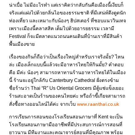
น่าเบื่อ ไม่มีอะไรทำ แต่เราคิดว่ากลับกันคือเมืองนี้เงียบก็
จริงแต่แฝงไปด้วยกลิ่นไอของธรรมชาติ ที่มีเสน่ห์ดึงดูดนัก
ท่องเที่ยว และเหมาะกับน้องๆ ฮิปสเตอร์ ที่ชอบแนววินเทจ
เพราะเมืองนี้คลาสสิค เต็มไปด้วยอารยธรรม เวลามี
Festival ก็จะมีตลาดแนวถนนคนเดินที่บ้านเราที่มีสินค้า
พื้นเมืองขาย
เรื่องของกินก็ถือว่าเป็นเรื่องใหญ่สำหรับเราจริงมั้ย? ไหน
ล่ะ เมืองเล็กแบบนี้แล้วจะมีอาหารไทยให้กินมั้ย? คำตอบ
คือ มีค่ะ น้องๆ สามารถหาทานร้านอาหารไทยได้ในเมือง
นี้ ร้านจะอยู่ใกล้กับ Canterbury Cathedral ฝั่งตรงข้าม
ชื่อร้านว่า Thai “R” Us Oriental Grocers มีตู้แช่แข็งเยอะ
ร้านสะอาดเป็นร้านของคนไทยค่ะ หรือถ้าขี้เกียจสามารถ
www.raanthai.co.uk
สั่งซื้อทางออนไลน์ได้ค่ะ จากเว็บ
การเรียนการสอนของโรงเรียนสอนภาษาที่ Kent จะเป็น
โรงเรียนสอนภาษามืออาชีพที่มีประสบการณ์การสอนที่
ยาวนาน มีทีมงานและคณาจารย์สอนที่มีคุณภาพ พร้อม